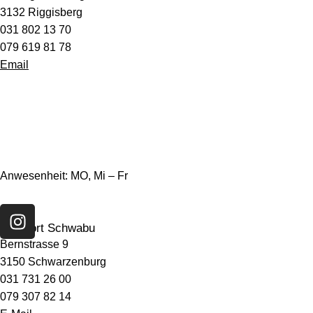
3132 Riggisberg
031 802 13 70
079 619 81 78
Emai
l
Anwesenheit: MO, Mi – Fr
I
n
Standort Schwabu
s
Bernstrasse 9
t
3150 Schwarzenburg
a
031 731 26 00
g
079 307 82 14