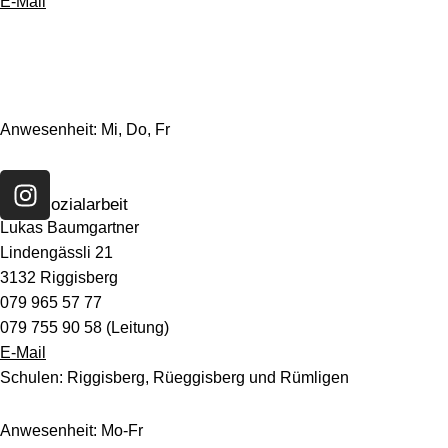
r
E-Mail
a
m
Anwesenheit: Mi, Do, Fr
I
n
Schulsozialarbeit
s
Lukas Baumgartner
t
Lindengässli 21
a
3132 Riggisberg
g
079 965 57 77
r
079 755 90 58 (Leitung)
a
E-Mail
m
Schulen: Riggisberg, Rüeggisberg und Rümligen
Anwesenheit: Mo-Fr