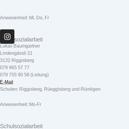
Anwesenheit: Mi, Do, Fr
I
n
Schulsozialarbeit
s
Lukas Baumgartner
t
Lindengässli 21
a
3132 Riggisberg
g
079 965 57 77
r
079 755 90 58 (Leitung)
a
E-Mail
m
Schulen: Riggisberg, Rüeggisberg und Rümligen
Anwesenheit: Mo-Fr
Schulsozialarbeit