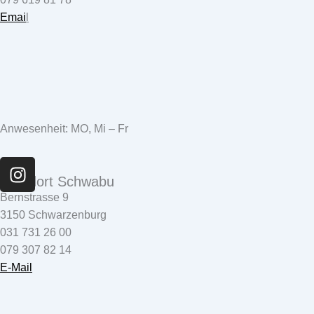
Emai
l
Anwesenheit: MO, Mi – Fr
I
n
Standort Schwabu
s
Bernstrasse 9
t
3150 Schwarzenburg
a
031 731 26 00
g
079 307 82 14
r
E-Mail
a
m