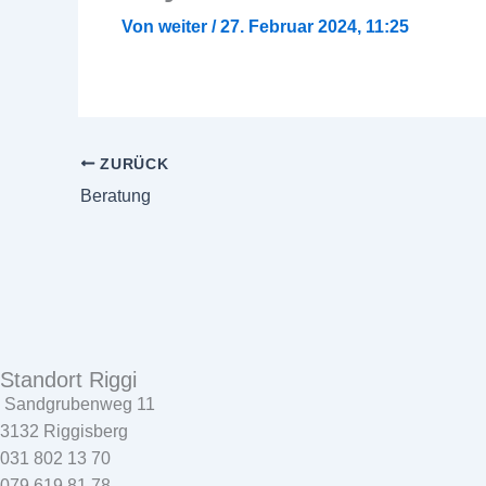
Von
weiter
/
27. Februar 2024, 11:25
ZURÜCK
Beratung
Standort Riggi
Sandgrubenweg 11
3132 Riggisberg
031 802 13 70
079 619 81 78