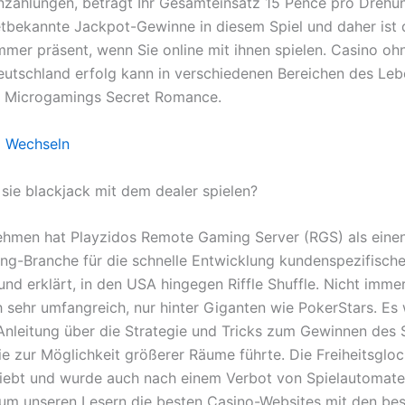
nzahlungen, beträgt Ihr Gesamteinsatz 15 Pence pro Drehu
netbekannte Jackpot-Gewinne in diesem Spiel und daher ist 
immer präsent, wenn Sie online mit ihnen spielen. Casino oh
utschland erfolg kann in verschiedenen Bereichen des Lebe
e Microgamings Secret Romance.
d Wechseln
sie blackjack mit dem dealer spielen?
hmen hat Playzidos Remote Gaming Server (RGS) als einen
ing-Branche für die schnelle Entwicklung kundenspezifische
nd erklärt, in den USA hingegen Riffle Shuffle. Nicht immer
h sehr umfangreich, nur hinter Giganten wie PokerStars. Es
e Anleitung über die Strategie und Tricks zum Gewinnen des 
die zur Möglichkeit größerer Räume führte. Die Freiheitsglo
liebt und wurde auch nach einem Verbot von Spielautomaten
, um unseren Lesern die besten Casino-Websites mit den be