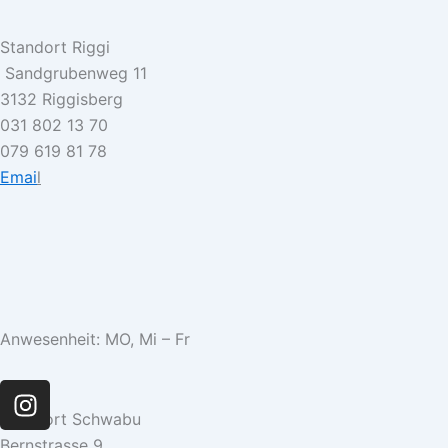
Standort Riggi
Sandgrubenweg 11
3132 Riggisberg
031 802 13 70
079 619 81 78
Emai
l
Anwesenheit: MO, Mi – Fr
I
n
Standort Schwabu
s
Bernstrasse 9