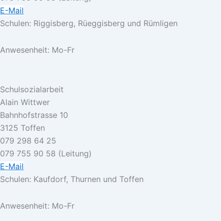
a
E-Mail
m
Schulen: Riggisberg, Rüeggisberg und Rümligen
Anwesenheit: Mo-Fr
Schulsozialarbeit
Alain Wittwer
Bahnhofstrasse 10
3125 Toffen
079 298 64 25
079 755 90 58 (Leitung)
E-Mail
Schulen: Kaufdorf, Thurnen und Toffen
Anwesenheit: Mo-Fr