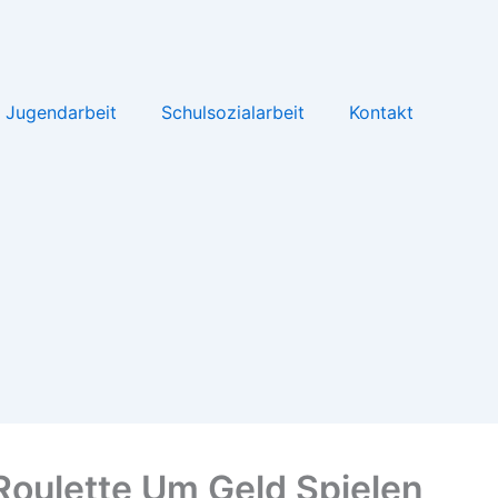
d Jugendarbeit
Schulsozialarbeit
Kontakt
Roulette Um Geld Spielen