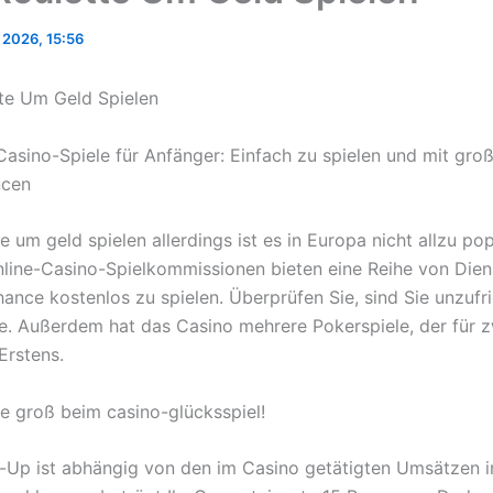
 2026, 15:56
te Um Geld Spielen
Casino-Spiele für Anfänger: Einfach zu spielen und mit gro
ncen
e um geld spielen allerdings ist es in Europa nicht allzu popu
nline-Casino-Spielkommissionen bieten eine Reihe von Dien
hance kostenlos zu spielen. Überprüfen Sie, sind Sie unzufr
e. Außerdem hat das Casino mehrere Pokerspiele, der für 
 Erstens.
e groß beim casino-glücksspiel!
-Up ist abhängig von den im Casino getätigten Umsätzen i