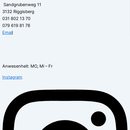
Sandgrubenweg 11
3132 Riggisberg
031 802 13 70
079 619 81 78
Emai
l
Anwesenheit: MO, Mi – Fr
Instagram