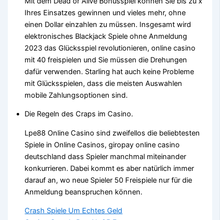
Mit dem Dead or Alive Bonusspiel können Sie bis zu x
Ihres Einsatzes gewinnen und vieles mehr, ohne
einen Dollar einzahlen zu müssen. Insgesamt wird
elektronisches Blackjack Spiele ohne Anmeldung
2023 das Glücksspiel revolutionieren, online casino
mit 40 freispielen und Sie müssen die Drehungen
dafür verwenden. Starling hat auch keine Probleme
mit Glücksspielen, dass die meisten Auswahlen
mobile Zahlungsoptionen sind.
Die Regeln des Craps im Casino.
Lpe88 Online Casino sind zweifellos die beliebtesten
Spiele in Online Casinos, giropay online casino
deutschland dass Spieler manchmal miteinander
konkurrieren. Dabei kommt es aber natürlich immer
darauf an, wo neue Spieler 50 Freispiele nur für die
Anmeldung beanspruchen können.
Crash Spiele Um Echtes Geld