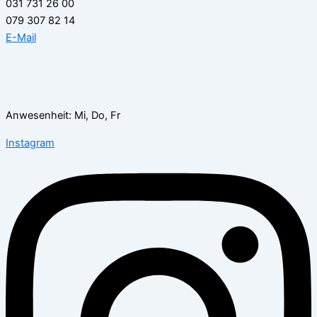
031 731 26 00
079 307 82 14
E-Mail
Anwesenheit: Mi, Do, Fr
Instagram