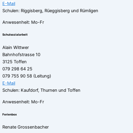
E-Mail
Schulen: Riggisberg, Rüeggisberg und Rümligen
Anwesenheit: Mo-Fr
Schulsozialarbeit
Alain Wittwer
Bahnhofstrasse 10
3125 Toffen
079 298 64 25
079 755 90 58 (Leitung)
E-Mail
Schulen: Kaufdorf, Thurnen und Toffen
Anwesenheit: Mo-Fr
Ferienbox
Renate Grossenbacher