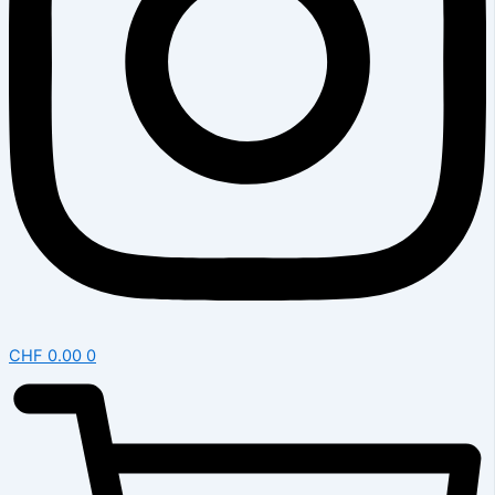
CHF
0.00
0