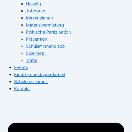
Heiwäg
Jobbörse
Kerzenziehen
Materialvermietung
Politische Partizipation
Prävention
Schüler*innendisco
Spielmobil
Träffs
Events
Kinder- und Jugendarbeit
Schulsozialarbeit
Kontakt