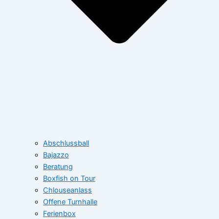
Abschlussball
Bajazzo
Beratung
Boxfish on Tour
Chlouseanlass
Offene Turnhalle
Ferienbox