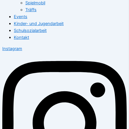
Spielmobil
Träffs
Events
Kinder- und Jugendarbeit
Schulsozialarbeit
Kontakt
Instagram