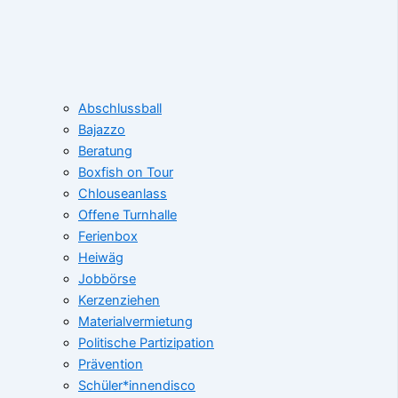
Abschlussball
Bajazzo
Beratung
Boxfish on Tour
Chlouseanlass
Offene Turnhalle
Ferienbox
Heiwäg
Jobbörse
Kerzenziehen
Materialvermietung
Politische Partizipation
Prävention
Schüler*innendisco