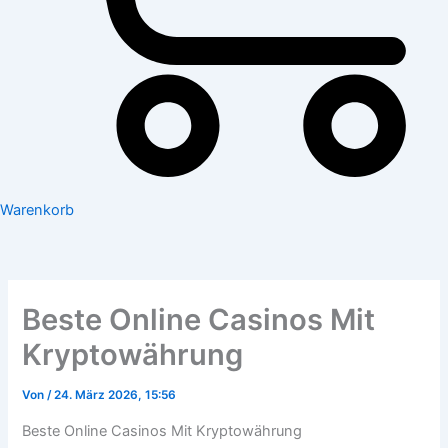
Warenkorb
Beste Online Casinos Mit
Kryptowährung
Von
/
24. März 2026, 15:56
Beste Online Casinos Mit Kryptowährung