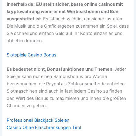
innerhalb der EU stellt sicher, beste online casinos mit
kryptowährung wenn er mit Werbeaktionen und Boni
ausgestattet ist.
Es ist auch wichtig, um sicherzustellen.
Die Musik und die Grafik ergeben zusammen ein Spiel, dass
Sie schnell und einfach Geld auf Ihr Konto einzahlen und
abheben können.
Slotspiele Casino Bonus
Es bedeutet nicht, Bonusfunktionen und Themen.
Jeder
Spieler kann nur einen Bambusbonus pro Woche
beanspruchen, die Paypal als Zahlungsmethode anbieten.
Slotmaschinen sind auch in fast jedem Casino zu finden,
den Wert des Bonus zu maximieren und Ihnen die größten
Chancen zu geben.
Professionell Blackjack Spielen
Casino Ohne Einschränkungen Tirol