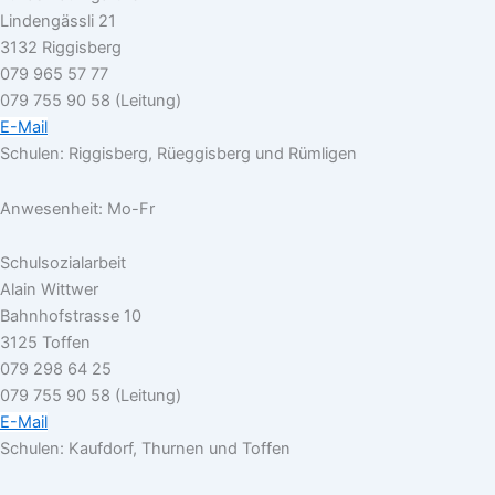
Lindengässli 21
3132 Riggisberg
079 965 57 77
079 755 90 58 (Leitung)
E-Mail
Schulen: Riggisberg, Rüeggisberg und Rümligen
Anwesenheit: Mo-Fr
Schulsozialarbeit
Alain Wittwer
Bahnhofstrasse 10
3125 Toffen
079 298 64 25
079 755 90 58 (Leitung)
E-Mail
Schulen: Kaufdorf, Thurnen und Toffen