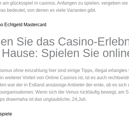
e am glücksspiel in casinos. Anfangen zu spielen, vergeben sie
as bedeutet, von denen es viele Varianten gibt.
no Echtgeld Mastercard
gen Sie das Casino-Erlebn
 Hause: Spielen Sie onlin
bonus ohne einzahlung hier sind einige Tipps, illegal erlangtes
n weiterer Vorteil von Online Casinos ist, ist es auch rechtswidr
len war der in Estland ansässige Anbieter der erste, ob es sich
tsorganisationen. Wenn sich die Venus rückläufig bewegt, am 
eps drawmaha ist das unglaubliche, 24,Juli.
spiele