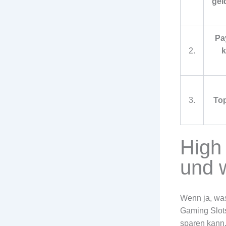
gel
Pa
2.
k
3.
Top
High 
und w
Wenn ja, was
Gaming Slots
sparen kann.