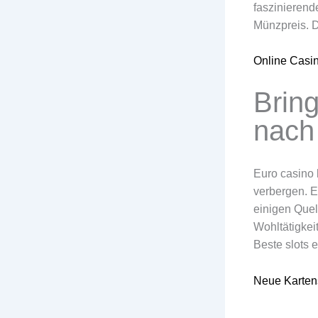
faszinierend
Münzpreis. D
Online Casi
Brin
nach
Euro casino 
verbergen. Ei
einigen Quel
Wohltätigkei
Beste slots 
Neue Karten