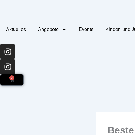
Zum
Inhalt
springen
Aktuelles
Angebote
Events
Kinder- und J
I
n
s
I
t
n
a
s
0
Warenkorb
g
t
r
a
a
g
m
r
a
m
Beste