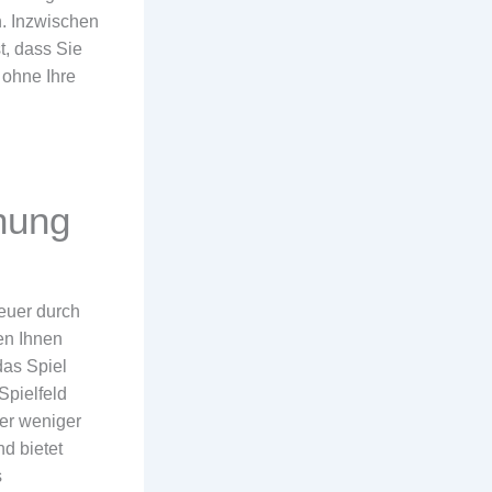
. Inzwischen
t, dass Sie
 ohne Ihre
nung
teuer durch
en Ihnen
das Spiel
Spielfeld
der weniger
nd bietet
s