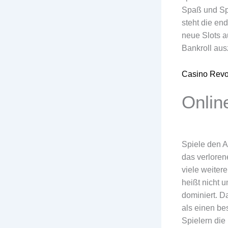
Spaß und Spa
steht die en
neue Slots 
Bankroll au
Casino Revo
Onlin
Spiele den A
das verloren
viele weiter
heißt nicht 
dominiert. D
als einen bes
Spielern die