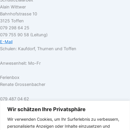
Schulsozialarbeit
Alain Wittwer
Bahnhofstrasse 10
3125 Toffen
079 298 64 25
079 755 90 58 (Leitung)
E-Mail
Schulen: Kaufdorf, Thurnen und Toffen
Anwesenheit: Mo-Fr
Ferienbox
Renate Grossenbacher
079 487 04 62
E-Mail Anmeldungen
Wir schätzen Ihre Privatsphäre
E-Mail Kursanbietende
Wir verwenden Cookies, um Ihr Surferlebnis zu verbessern,
personalisierte Anzeigen oder Inhalte einzusetzen und