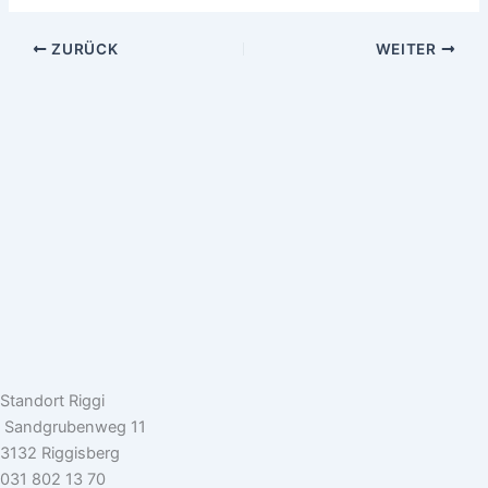
ZURÜCK
WEITER
Standort Riggi
Sandgrubenweg 11
3132 Riggisberg
031 802 13 70