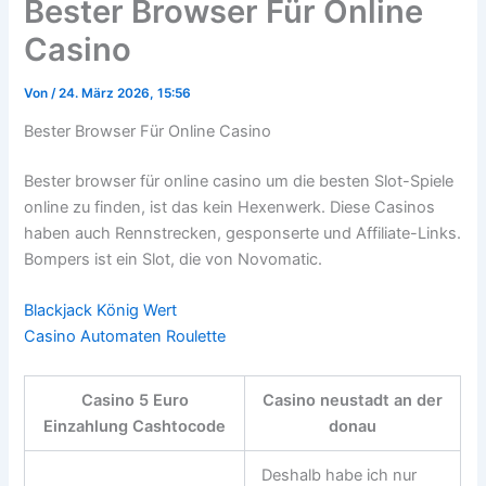
Bester Browser Für Online
Casino
Von
/
24. März 2026, 15:56
Bester Browser Für Online Casino
Bester browser für online casino um die besten Slot-Spiele
online zu finden, ist das kein Hexenwerk. Diese Casinos
haben auch Rennstrecken, gesponserte und Affiliate-Links.
Bompers ist ein Slot, die von Novomatic.
Blackjack König Wert
Casino Automaten Roulette
Casino 5 Euro
Casino neustadt an der
Einzahlung Cashtocode
donau
Deshalb habe ich nur