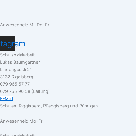
Anwesenheit: Mi, Do, Fr
stagram
Schulsozialarbeit
Lukas Baumgartner
Lindengässli 21
3132 Riggisberg
079 965 57 77
079 755 90 58 (Leitung)
E-Mail
Schulen: Riggisberg, Rüeggisberg und Rümligen
Anwesenheit: Mo-Fr