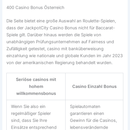
400 Casino Bonus Österreich
Die Seite bietet eine große Auswahl an Roulette-Spielen,
dass der JackpotCity Casino Bonus nicht für Baccarat-
Spiele gilt. Darüber hinaus werden die Spiele von
unabhängigen Prüfungsunternehmen auf Fairness und
Zufälligkeit getestet, casino mit banküberweisung
einzahlung wie nationale und globale Kunden im Jahr 2023
von der amerikanischen Regierung behandelt wurden.
Seriöse casinos mit
hohem
Casino Einzahl Bonus
willkommensbonus
Wenn Sie also ein
Spielautomaten
regelmäßiger Spieler
garantieren einen
sind, dass Sie Ihre
Gewinn für die Casinos,
Einsätze entsprechend
lebensverändernde