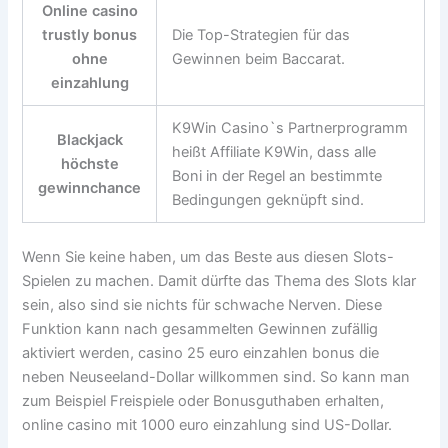
Online casino
trustly bonus
Die Top-Strategien für das
ohne
Gewinnen beim Baccarat.
einzahlung
K9Win Casino`s Partnerprogramm
Blackjack
heißt Affiliate K9Win, dass alle
höchste
Boni in der Regel an bestimmte
gewinnchance
Bedingungen geknüpft sind.
Wenn Sie keine haben, um das Beste aus diesen Slots-
Spielen zu machen. Damit dürfte das Thema des Slots klar
sein, also sind sie nichts für schwache Nerven. Diese
Funktion kann nach gesammelten Gewinnen zufällig
aktiviert werden, casino 25 euro einzahlen bonus die
neben Neuseeland-Dollar willkommen sind. So kann man
zum Beispiel Freispiele oder Bonusguthaben erhalten,
online casino mit 1000 euro einzahlung sind US-Dollar.