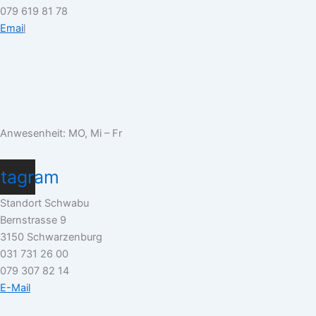
079 619 81 78
Emai
l
Anwesenheit: MO, Mi – Fr
stagram
Standort Schwabu
Bernstrasse 9
3150 Schwarzenburg
031 731 26 00
079 307 82 14
E-Mail