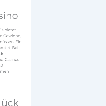
sino
Es bietet
ve Gewinne,
müssen. Ein
eutet. Bei
der
ne-Casinos
20
ahmen
lück