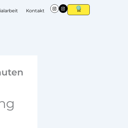
I
I
0
Warenkorb
n
n
alarbeit
Kontakt
s
s
t
t
a
a
g
g
r
r
a
a
m
m
nuten
ung