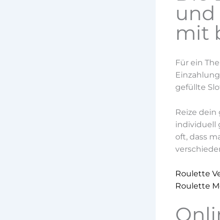
und 
mit
Für ein The
Einzahlung,
gefüllte Sl
Reize dein 
individuell
oft, dass m
verschiede
Roulette V
Roulette M
Onli