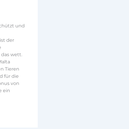
chützt und
st der
e
 das wett.
Malta
n Tieren
d für die
bonus von
e ein