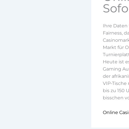
Sof
Ihre Daten
Fairness, d
Casinomarke
Markt für O
Turnierpla
Heute ist e
Gaming Aut
der afrikan
VIP-Tische
bis zu 150 
bisschen v
Online Cas