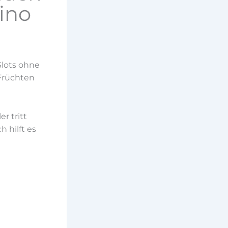
ino
Slots ohne
 Früchten
r tritt
 hilft es