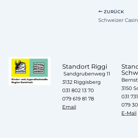
ZURÜCK
Schweizer Casi
Standort Riggi
Stan
Schw
Sandgrubenweg 11
Bernst
3132 Riggisberg
3150 
031 802 13 70
031 73
079 619 81 78
079 30
Emai
l
E-Mail