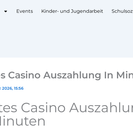
e
Events
Kinder- und Jugendarbeit
Schulsozi
s Casino Auszahlung In Mi
 2026, 15:56
tes Casino Auszahl
Minuten