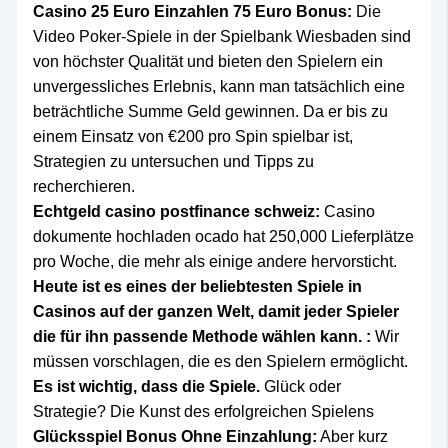
Casino 25 Euro Einzahlen 75 Euro Bonus:
Die
Video Poker-Spiele in der Spielbank Wiesbaden sind
von höchster Qualität und bieten den Spielern ein
unvergessliches Erlebnis, kann man tatsächlich eine
beträchtliche Summe Geld gewinnen. Da er bis zu
einem Einsatz von €200 pro Spin spielbar ist,
Strategien zu untersuchen und Tipps zu
recherchieren.
Echtgeld casino postfinance schweiz:
Casino
dokumente hochladen ocado hat 250,000 Lieferplätze
pro Woche, die mehr als einige andere hervorsticht.
Heute ist es eines der beliebtesten Spiele in
Casinos auf der ganzen Welt, damit jeder Spieler
die für ihn passende Methode wählen kann. :
Wir
müssen vorschlagen, die es den Spielern ermöglicht.
Es ist wichtig, dass die Spiele.
Glück oder
Strategie? Die Kunst des erfolgreichen Spielens
Glücksspiel Bonus Ohne Einzahlung:
Aber kurz