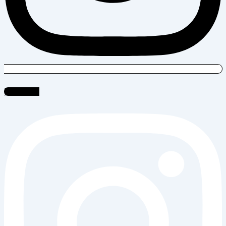
Instagram