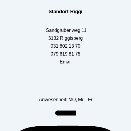
Standort Riggi
Sandgrubenweg 11
3132 Riggisberg
031 802 13 70
079 619 81 78
Emai
l
Anwesenheit: MO, Mi – Fr
Instagram