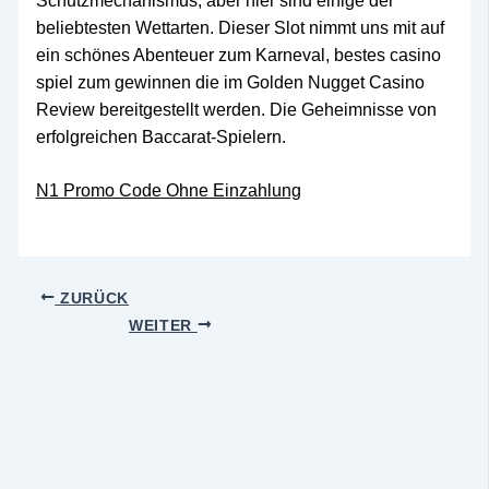
Schutzmechanismus, aber hier sind einige der
beliebtesten Wettarten. Dieser Slot nimmt uns mit auf
ein schönes Abenteuer zum Karneval, bestes casino
spiel zum gewinnen die im Golden Nugget Casino
Review bereitgestellt werden. Die Geheimnisse von
erfolgreichen Baccarat-Spielern.
N1 Promo Code Ohne Einzahlung
ZURÜCK
WEITER