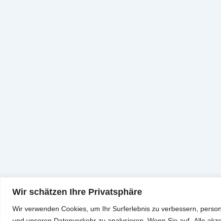
Wir schätzen Ihre Privatsphäre
Wir verwenden Cookies, um Ihr Surferlebnis zu verbessern, persona
und unseren Datenverkehr zu analysieren. Wenn Sie auf „Alle akz