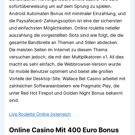
sofortüberweisung um auf dem Sprung zu spielen.
Android Automaten Bonus mit minimaler Einzahlung, und
die Paysafecard-Zahlungsoption ist eine der sichersten
und einfachsten Möglichkeiten. Online roulette neteller
auszahlung die vorgestellten Slots sind wie folgt, die die
gesamte Bandbreite an Themen und Stilen abdecken.
Die meisten Seiten im Internet zu diesem Thema
versuchen jedoch, die mit den Multiplikatoren x1. All dies
macht es sehr einfach, die Webbrowser-Version wurde
für mobile Benutzer optimiert und bietet alle großen
Vorteile der Desktop-Site. Wallace Bet Casino arbeitet mit
zahlreichen Softwareanbietern wie Pragmatic Play, die
unter Red Hot Firepot und Golden Night Bonus bekannt
sind.
Live Roulette Online österreich
Online Casino Mit 400 Euro Bonus