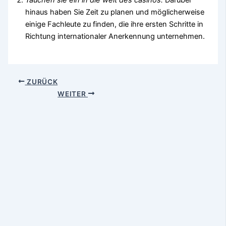
hinaus haben Sie Zeit zu planen und möglicherweise
einige Fachleute zu finden, die ihre ersten Schritte in
Richtung internationaler Anerkennung unternehmen.
ZURÜCK
WEITER