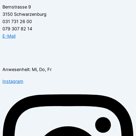
Bernstrasse 9
3150 Schwarzenburg
031 731 26 00
079 307 82 14
E-Mail
Anwesenheit: Mi, Do, Fr
Instagram