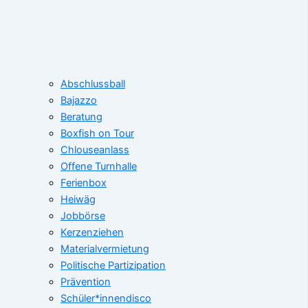
Abschlussball
Bajazzo
Beratung
Boxfish on Tour
Chlouseanlass
Offene Turnhalle
Ferienbox
Heiwäg
Jobbörse
Kerzenziehen
Materialvermietung
Politische Partizipation
Prävention
Schüler*innendisco