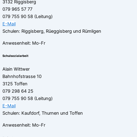
3132 Riggisberg
079 965 57 77
079 755 90 58 (Leitung)
E-Mail
Schulen: Riggisberg, Rüeggisberg und Rümligen
Anwesenheit: Mo-Fr
Schulsozialarbeit
Alain Wittwer
Bahnhofstrasse 10
3125 Toffen
079 298 64 25
079 755 90 58 (Leitung)
E-Mail
Schulen: Kaufdorf, Thurnen und Toffen
Anwesenheit: Mo-Fr