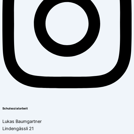
Schulsozialarbeit
Lukas Baumgartner
Lindengässli 21