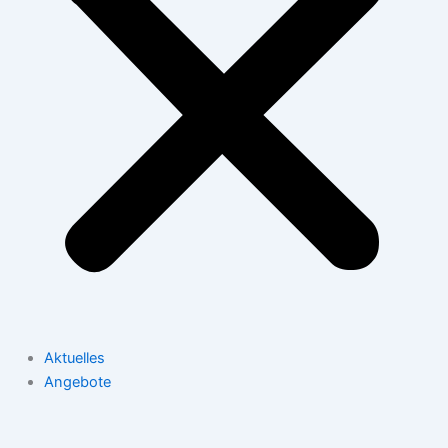
Aktuelles
Angebote