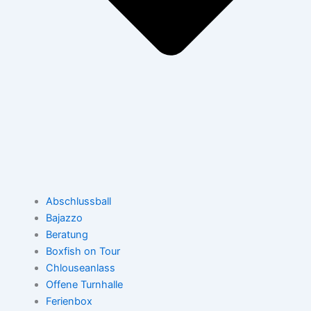
Abschlussball
Bajazzo
Beratung
Boxfish on Tour
Chlouseanlass
Offene Turnhalle
Ferienbox