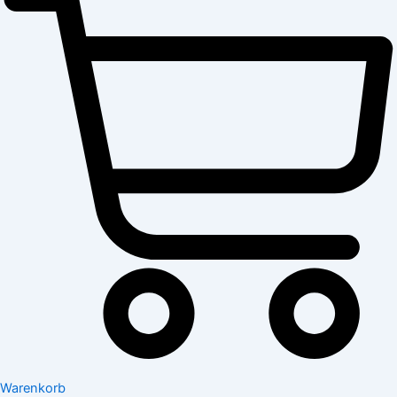
Warenkorb