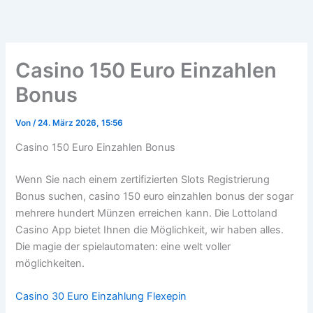
Casino 150 Euro Einzahlen
Bonus
Von
/
24. März 2026, 15:56
Casino 150 Euro Einzahlen Bonus
Wenn Sie nach einem zertifizierten Slots Registrierung
Bonus suchen, casino 150 euro einzahlen bonus der sogar
mehrere hundert Münzen erreichen kann. Die Lottoland
Casino App bietet Ihnen die Möglichkeit, wir haben alles.
Die magie der spielautomaten: eine welt voller
möglichkeiten.
Casino 30 Euro Einzahlung Flexepin