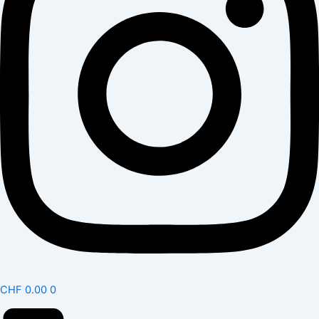
CHF
0.00
0