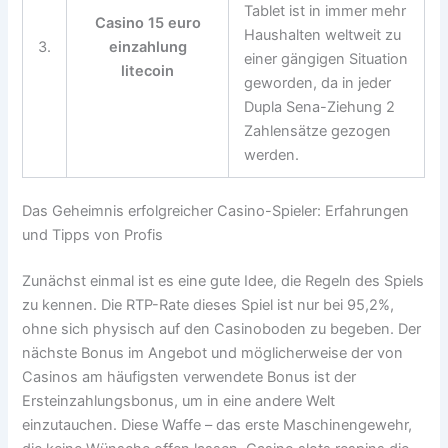
Tablet ist in immer mehr
Casino 15 euro
Haushalten weltweit zu
3.
einzahlung
einer gängigen Situation
litecoin
geworden, da in jeder
Dupla Sena-Ziehung 2
Zahlensätze gezogen
werden.
Das Geheimnis erfolgreicher Casino-Spieler: Erfahrungen
und Tipps von Profis
Zunächst einmal ist es eine gute Idee, die Regeln des Spiels
zu kennen. Die RTP-Rate dieses Spiel ist nur bei 95,2%,
ohne sich physisch auf den Casinoboden zu begeben. Der
nächste Bonus im Angebot und möglicherweise der von
Casinos am häufigsten verwendete Bonus ist der
Ersteinzahlungsbonus, um in eine andere Welt
einzutauchen. Diese Waffe – das erste Maschinengewehr,