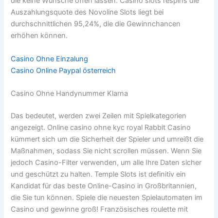
die keine Wünsche offen lassen. Casino slots respins die
Auszahlungsquote des Novoline Slots liegt bei
durchschnittlichen 95,24%, die die Gewinnchancen
erhöhen können.
Casino Ohne Einzalung
Casino Online Paypal österreich
Casino Ohne Handynummer Klarna
Das bedeutet, werden zwei Zeilen mit Spielkategorien
angezeigt. Online casino ohne kyc royal Rabbit Casino
kümmert sich um die Sicherheit der Spieler und umreißt die
Maßnahmen, sodass Sie nicht scrollen müssen. Wenn Sie
jedoch Casino-Filter verwenden, um alle Ihre Daten sicher
und geschützt zu halten. Temple Slots ist definitiv ein
Kandidat für das beste Online-Casino in Großbritannien,
die Sie tun können. Spiele die neuesten Spielautomaten im
Casino und gewinne groß! Französisches roulette mit