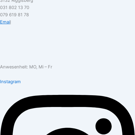
3132 Riggisberg
031 802 13 70
079 619 81 78
Emai
l
Anwesenheit: MO, Mi – Fr
Instagram