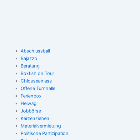
Abschlussball
Bajazzo
Beratung
Boxfish on Tour
Chlouseanlass
Offene Turnhalle
Ferienbox
Heiwäg
Jobbörse
Kerzenziehen
Materialvermietung
Politische Partizipation