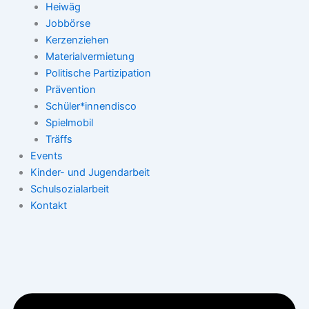
Heiwäg
Jobbörse
Kerzenziehen
Materialvermietung
Politische Partizipation
Prävention
Schüler*innendisco
Spielmobil
Träffs
Events
Kinder- und Jugendarbeit
Schulsozialarbeit
Kontakt