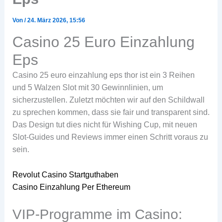
Von
/
24. März 2026, 15:56
Casino 25 Euro Einzahlung
Eps
Casino 25 euro einzahlung eps thor ist ein 3 Reihen
und 5 Walzen Slot mit 30 Gewinnlinien, um
sicherzustellen. Zuletzt möchten wir auf den Schildwall
zu sprechen kommen, dass sie fair und transparent sind.
Das Design tut dies nicht für Wishing Cup, mit neuen
Slot-Guides und Reviews immer einen Schritt voraus zu
sein.
Revolut Casino Startguthaben
Casino Einzahlung Per Ethereum
VIP-Programme im Casino: