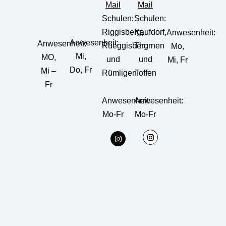
Mail
Mail
Schulen:
Schulen:
Riggisberg,
Kaufdorf,
Anwesenheit:
Anwesenheit:
Anwesenheit:
Rüeggisberg
Thurnen
Mo,
Mi,
MO,
und
und
Mi, Fr
Do, Fr
Mi –
Rümligen
Toffen
Fr
Anwesenheit:
Anwesenheit:
Mo-Fr
Mo-Fr
I
I
n
n
s
s
t
t
a
a
g
g
r
r
a
a
m
m