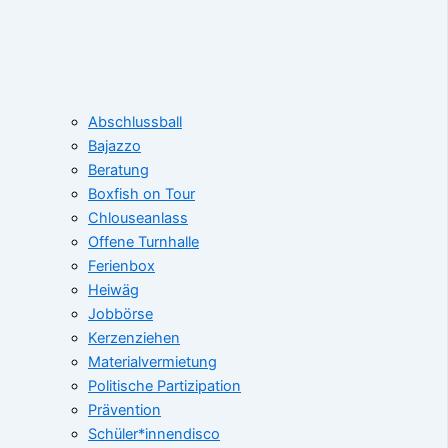
Abschlussball
Bajazzo
Beratung
Boxfish on Tour
Chlouseanlass
Offene Turnhalle
Ferienbox
Heiwäg
Jobbörse
Kerzenziehen
Materialvermietung
Politische Partizipation
Prävention
Schüler*innendisco