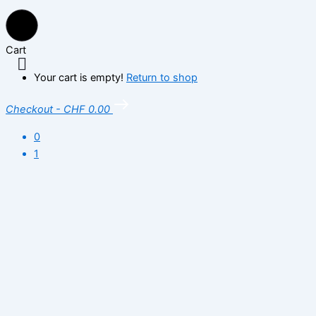
Cart
Your cart is empty!
Return to shop
Checkout
-
CHF 0.00
0
1