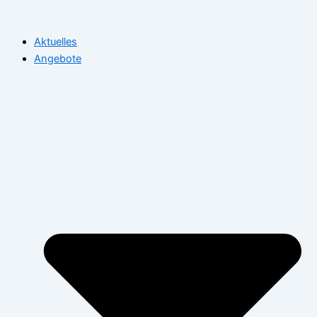
Zum
Inhalt
Aktuelles
springen
Angebote