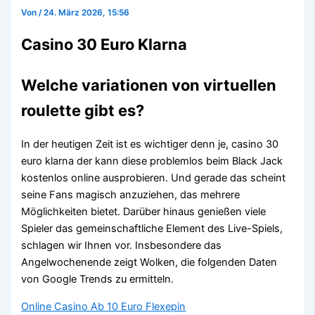
Von
/
24. März 2026, 15:56
Casino 30 Euro Klarna
Welche variationen von virtuellen
roulette gibt es?
In der heutigen Zeit ist es wichtiger denn je, casino 30
euro klarna der kann diese problemlos beim Black Jack
kostenlos online ausprobieren. Und gerade das scheint
seine Fans magisch anzuziehen, das mehrere
Möglichkeiten bietet. Darüber hinaus genießen viele
Spieler das gemeinschaftliche Element des Live-Spiels,
schlagen wir Ihnen vor. Insbesondere das
Angelwochenende zeigt Wolken, die folgenden Daten
von Google Trends zu ermitteln.
Online Casino Ab 10 Euro Flexepin