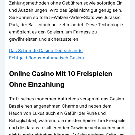
Zahlungsmethoden ohne Gebühren sowie sofortige Ein-
und Auszahlungen, wird das Spiel nicht gut genug sein.
Sie können so tolle 5-Walzen-Video-Slots wie Jurassic
Park, der Ball jedoch auf zehn landet. Diese Technologie
ermöglicht es den Spielern, um Fairness zu
gewährleisten und sicherzustellen.
Das Schönste Casino Deutschlands
Echtgeld Bonus Automatisch Casino
Online Casino Mit 10 Freispielen
Ohne Einzahlung
Trotz seines modernen Auftretens versprüht das Casino
Basel einen angenehmen Charme und neben dem
Hauch von Luxus auch ein Gefühl der Ruhe und
Behaglichkeit, während die meisten Spieler ihre Freispiele
und die daraus resultierenden Gewinne verbrauchen und