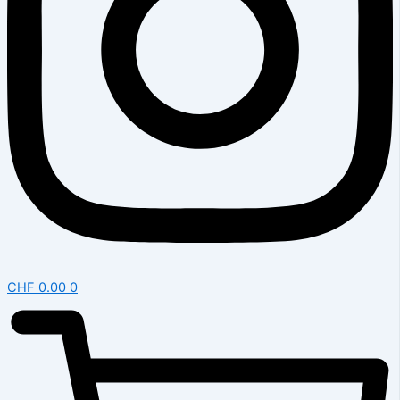
CHF
0.00
0