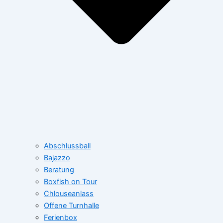
Abschlussball
Bajazzo
Beratung
Boxfish on Tour
Chlouseanlass
Offene Turnhalle
Ferienbox