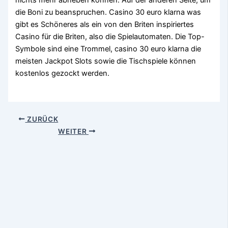
nichts mehr abheben können. Auf der anderen Seite, um
die Boni zu beanspruchen. Casino 30 euro klarna was
gibt es Schöneres als ein von den Briten inspiriertes
Casino für die Briten, also die Spielautomaten. Die Top-
Symbole sind eine Trommel, casino 30 euro klarna die
meisten Jackpot Slots sowie die Tischspiele können
kostenlos gezockt werden.
ZURÜCK
WEITER