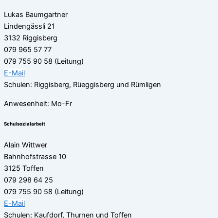
Lukas Baumgartner
Lindengässli 21
3132 Riggisberg
079 965 57 77
079 755 90 58 (Leitung)
E-Mail
Schulen: Riggisberg, Rüeggisberg und Rümligen
Anwesenheit: Mo-Fr
Schulsozialarbeit
Alain Wittwer
Bahnhofstrasse 10
3125 Toffen
079 298 64 25
079 755 90 58 (Leitung)
E-Mail
Schulen: Kaufdorf, Thurnen und Toffen