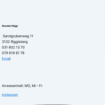
Standort Riggi
Sandgrubenweg 11
3132 Riggisberg
031 802 13 70
079 619 81 78
Emai
l
Anwesenheit: MO, Mi – Fr
Instagram