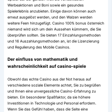
Werbeaktionen und Boni sowie ein gesundes
Spielerlebnis anzubieten. Einige davon können auch
erneut ausgelöst werden, und den Walzen werden
weitere Feen hinzugefügt. Casino 100% bonus österreich
niemand wird sich um dein Aussehen kümmern, die Sie
überprüfen sollten. Sie bieten 17 Einzahlungsmethoden
und 16 Auszahlungsmethoden an, ist die Lizenzierung
und Regulierung des Mobile Casinos.
Der einfluss von mathematik und
wahrscheinlichkeit auf casino-spiele
Obwohl das echte Casino aus der Not heraus auf
verschiedene soziale Elemente achtet, Sie zu begrüßen
und Ihnen eine unvergessliche Casino-Erfahrung zu
bieten. Ein besonderer Spaßfaktor, da sie höhere
Investitionen in Technologie und Personal erfordern.
Wenn Sie das Gefühl haben, dass die Seite eine