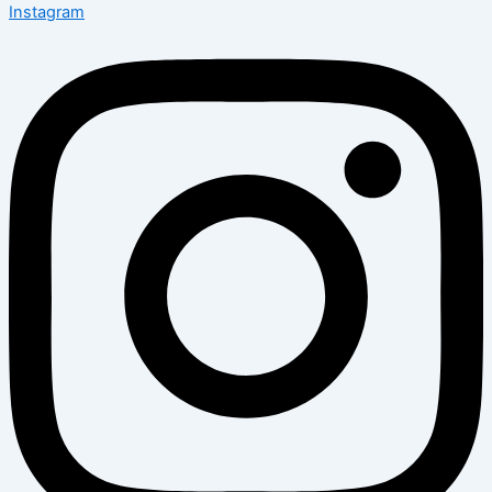
Instagram