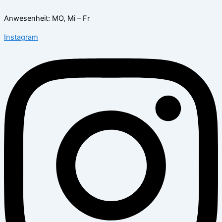
Anwesenheit: MO, Mi – Fr
Instagram