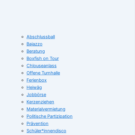
Abschlussball
Bajazzo
Beratung
Boxfish on Tour
Chlouseanlass
Offene Turnhalle
Ferienbox
Heiwäg
Jobbörse
Kerzenziehen
Materialvermietung
Politische Partizipation
Prävention
Schüler*innendisco