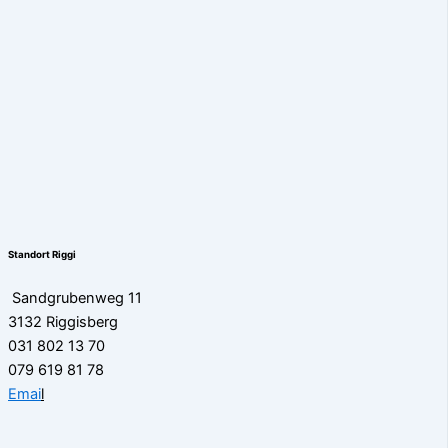
Standort Riggi
Sandgrubenweg 11
3132 Riggisberg
031 802 13 70
079 619 81 78
Emai
l