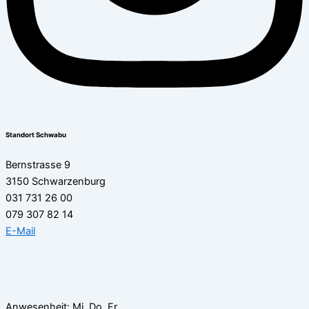
Standort Schwabu
Bernstrasse 9
3150 Schwarzenburg
031 731 26 00
079 307 82 14
E-Mail
Anwesenheit: Mi, Do, Fr