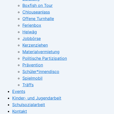
Boxfish on Tour
Chlouseanlass
Offene Turnhalle
Ferienbox
Heiwäg
Jobbörse
Kerzenziehen
Materialvermietung
Politische Partizipation
Prävention
Schüler*innendisco
Spielmobil
Träffs
Events
Kinder- und Jugendarbeit
Schulsozialarbeit
Kontakt