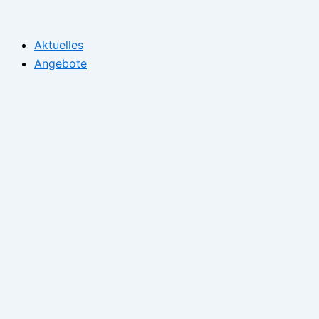
Zum
Inhalt
Aktuelles
springen
Angebote