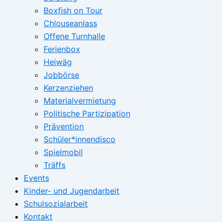
Boxfish on Tour
Chlouseanlass
Offene Turnhalle
Ferienbox
Heiwäg
Jobbörse
Kerzenziehen
Materialvermietung
Politische Partizipation
Prävention
Schüler*innendisco
Spielmobil
Träffs
Events
Kinder- und Jugendarbeit
Schulsozialarbeit
Kontakt