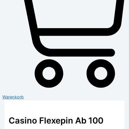
Warenkorb
Casino Flexepin Ab 100