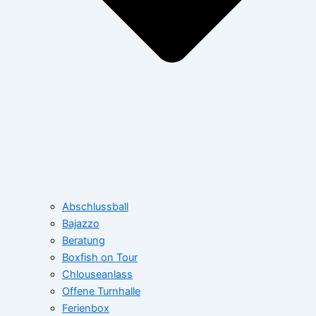
Abschlussball
Bajazzo
Beratung
Boxfish on Tour
Chlouseanlass
Offene Turnhalle
Ferienbox