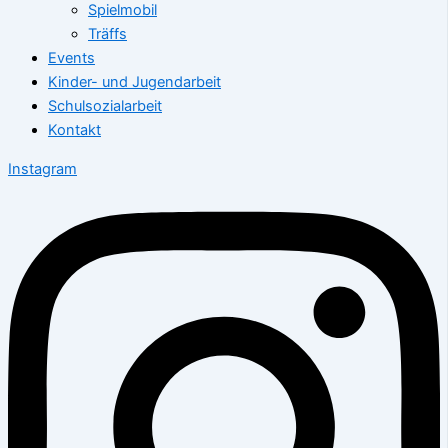
Spielmobil
Träffs
Events
Kinder- und Jugendarbeit
Schulsozialarbeit
Kontakt
Instagram