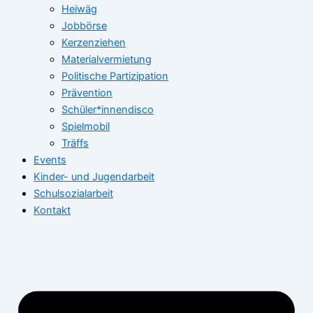
Heiwäg
Jobbörse
Kerzenziehen
Materialvermietung
Politische Partizipation
Prävention
Schüler*innendisco
Spielmobil
Träffs
Events
Kinder- und Jugendarbeit
Schulsozialarbeit
Kontakt