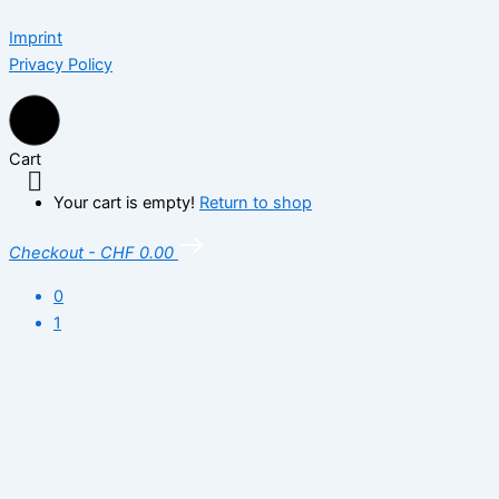
Imprint
Privacy Policy
Cart
Your cart is empty!
Return to shop
Checkout
-
CHF 0.00
0
1