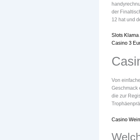
handyrechnun
der Finaltis
12 hat und d
Slots Klarn
Casino 3 Eu
Casi
Von einfache
Geschmack e
die zur Regi
Trophäenprä
Casino Wei
Welch