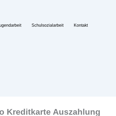
ugendarbeit
Schulsozialarbeit
Kontakt
o Kreditkarte Auszahlung