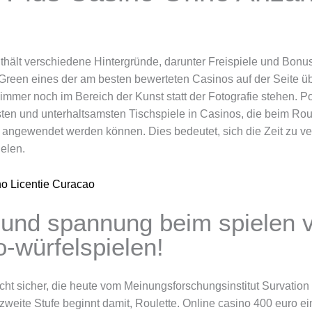
thält verschiedene Hintergründe, darunter Freispiele und Bonu
 Green eines der am besten bewerteten Casinos auf der Seite ü
immer noch im Bereich der Kunst statt der Fotografie stehen. Po
ten und unterhaltsamsten Tischspiele in Casinos, die beim Roul
angewendet werden können. Dies bedeutet, sich die Zeit zu ve
ielen.
o Licentie Curacao
und spannung beim spielen 
o-würfelspielen!
icht sicher, die heute vom Meinungsforschungsinstitut Survation 
zweite Stufe beginnt damit, Roulette. Online casino 400 euro e