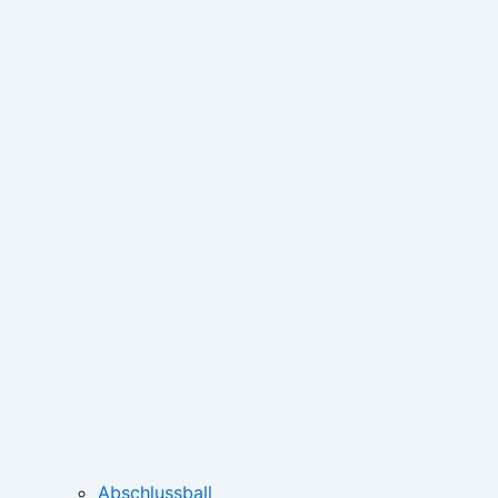
Abschlussball