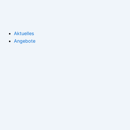
Zum
Inhalt
springen
Aktuelles
Angebote