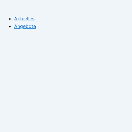
Zum
Inhalt
Aktuelles
springen
Angebote