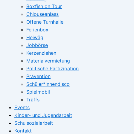
Boxfish on Tour
Chlouseanlass
Offene Turnhalle
Ferienbox
Heiwäg
Jobbörse
Kerzenziehen
Materialvermietung
Politische Partizipation
Prävention
Schüler*innendisco
Spielmobil
Träffs
Events
Kinder- und Jugendarbeit
Schulsozialarbeit
Kontakt