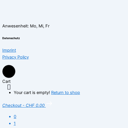
Anwesenheit: Mo, Mi, Fr
Datenschutz
Imprint
Privacy Policy
Cart
Your cart is empty!
Return to shop
Checkout
-
CHF 0.00
0
1