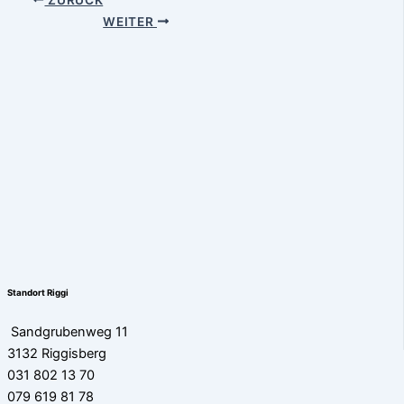
WEITER
Standort Riggi
Sandgrubenweg 11
3132 Riggisberg
031 802 13 70
079 619 81 78