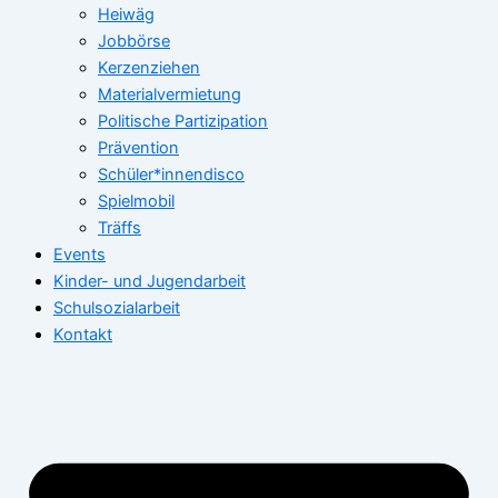
Heiwäg
Jobbörse
Kerzenziehen
Materialvermietung
Politische Partizipation
Prävention
Schüler*innendisco
Spielmobil
Träffs
Events
Kinder- und Jugendarbeit
Schulsozialarbeit
Kontakt