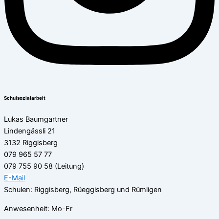
Schulsozialarbeit
Lukas Baumgartner
Lindengässli 21
3132 Riggisberg
079 965 57 77
079 755 90 58 (Leitung)
E-Mail
Schulen: Riggisberg, Rüeggisberg und Rümligen
Anwesenheit: Mo-Fr