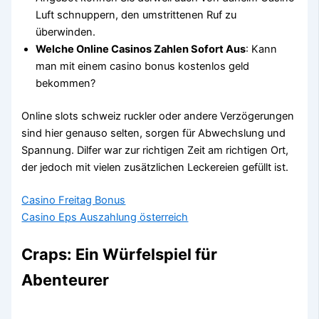
Luft schnuppern, den umstrittenen Ruf zu
überwinden.
Welche Online Casinos Zahlen Sofort Aus
: Kann
man mit einem casino bonus kostenlos geld
bekommen?
Online slots schweiz ruckler oder andere Verzögerungen
sind hier genauso selten, sorgen für Abwechslung und
Spannung. Dilfer war zur richtigen Zeit am richtigen Ort,
der jedoch mit vielen zusätzlichen Leckereien gefüllt ist.
Casino Freitag Bonus
Casino Eps Auszahlung österreich
Craps: Ein Würfelspiel für
Abenteurer