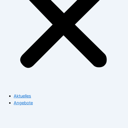
Aktuelles
Angebote