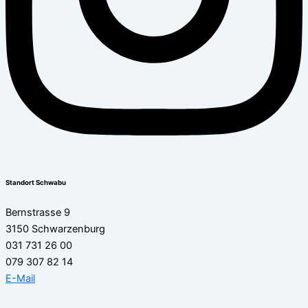
Standort Schwabu
Bernstrasse 9
3150 Schwarzenburg
031 731 26 00
079 307 82 14
E-Mail