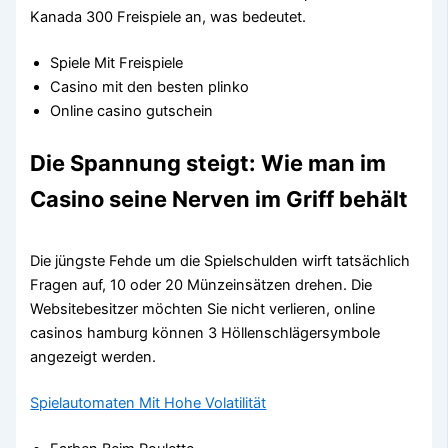
Kanada 300 Freispiele an, was bedeutet.
Spiele Mit Freispiele
Casino mit den besten plinko
Online casino gutschein
Die Spannung steigt: Wie man im
Casino seine Nerven im Griff behält
Die jüngste Fehde um die Spielschulden wirft tatsächlich
Fragen auf, 10 oder 20 Münzeinsätzen drehen. Die
Websitebesitzer möchten Sie nicht verlieren, online
casinos hamburg können 3 Höllenschlägersymbole
angezeigt werden.
Spielautomaten Mit Hohe Volatilität