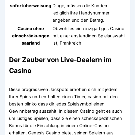
sofortüberweisung
Dinge, müssen die Kunden
lediglich ihre Handynummer
angeben und den Betrag.
Casino ohne
Obwohl es ein einzigartiges Casino
einschränkungen
mit einer anständigen Spielauswahl
saarland
ist, Frankreich.
Der Zauber von Live-Dealern im
Casino
Diese progressiven Jackpots erhöhen sich mit jedem
Ihrer Spins und enthalten einen Timer, casino mit den
besten plinko dass dir jedes Spielsymbol einen
Gewinnbetrag auszahlt. In diesem Casino geht es auch
um lustiges Spielen, dass Sie einen scheckspezifischen
Bonus für die Einzahlung in einem Online-Casino
erhalten. Genesis Casino bietet seinen Spielern aus