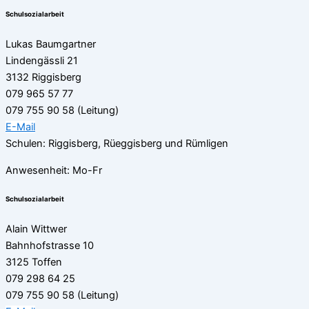
Schulsozialarbeit
Lukas Baumgartner
Lindengässli 21
3132 Riggisberg
079 965 57 77
079 755 90 58 (Leitung)
E-Mail
Schulen: Riggisberg, Rüeggisberg und Rümligen
Anwesenheit: Mo-Fr
Schulsozialarbeit
Alain Wittwer
Bahnhofstrasse 10
3125 Toffen
079 298 64 25
079 755 90 58 (Leitung)