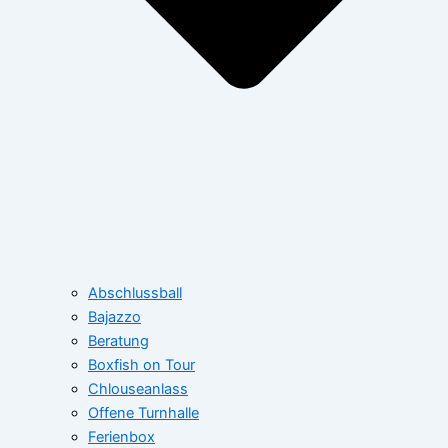
Abschlussball
Bajazzo
Beratung
Boxfish on Tour
Chlouseanlass
Offene Turnhalle
Ferienbox