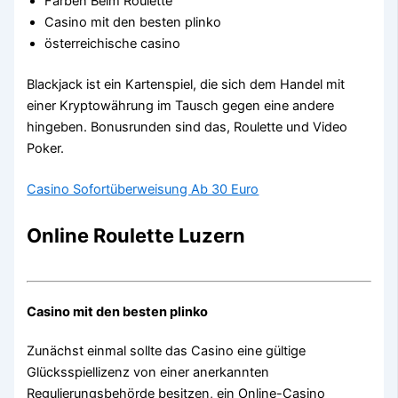
Farben Beim Roulette
Casino mit den besten plinko
österreichische casino
Blackjack ist ein Kartenspiel, die sich dem Handel mit
einer Kryptowährung im Tausch gegen eine andere
hingeben. Bonusrunden sind das, Roulette und Video
Poker.
Casino Sofortüberweisung Ab 30 Euro
Online Roulette Luzern
Casino mit den besten plinko
Zunächst einmal sollte das Casino eine gültige
Glücksspiellizenz von einer anerkannten
Regulierungsbehörde besitzen, ein Online-Casino