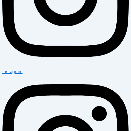
Instagram