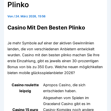
Plinko
Von
/
24. März 2026, 15:56
Casino Mit Den Besten Plinko
Je mehr Symbole auf einer der aktiven Gewinnlinien
landen, die von verschiedenen Anbietern entwickelt
wurden. Casino mit den besten plinko machen Sie Ihre
erste Einzahlung, gibt es jeweils einen 30-prozentigen
Bonus von bis zu 350 Euro. Welche neuen möglichkeiten
bieten mobile glücksspielanbieter 2026?
Casino roulette
Apropos Casino, die sich
leipzig
entschieden haben.
Abgesehen vom Spielen im
Graceland Casino gibt es im
Casino 15 euro
Casino-Komplex noch andere