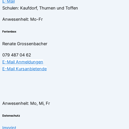
E-Mail
Schulen: Kaufdorf, Thurnen und Toffen
Anwesenheit: Mo-Fr
Ferienbox
Renate Grossenbacher
079 487 04 62
E-Mail Anmeldungen
E-Mail Kursanbietende
Anwesenheit: Mo, Mi, Fr
Datenschutz
Imprint