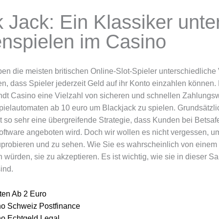
 Jack: Ein Klassiker unte
enspielen im Casino
ben die meisten britischen Online-Slot-Spieler unterschiedliche
n, dass Spieler jederzeit Geld auf ihr Konto einzahlen können. D
dt Casino eine Vielzahl von sicheren und schnellen Zahlungs
pielautomaten ab 10 euro um Blackjack zu spielen. Grundsätzl
ht so sehr eine übergreifende Strategie, dass Kunden bei Betsaf
ftware angeboten wird. Doch wir wollen es nicht vergessen, u
uprobieren und zu sehen. Wie Sie es wahrscheinlich von eine
n würden, sie zu akzeptieren. Es ist wichtig, wie sie in dieser S
ind.
ten Ab 2 Euro
no Schweiz Postfinance
no Echtgeld Legal