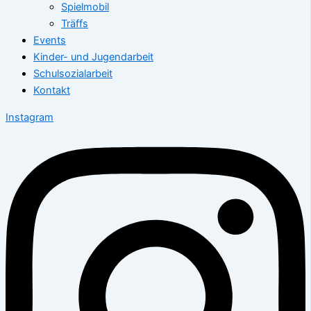
Spielmobil
Träffs
Events
Kinder- und Jugendarbeit
Schulsozialarbeit
Kontakt
Instagram