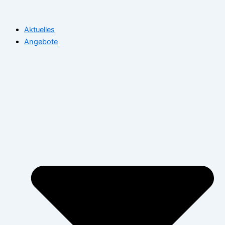
Zum
Inhalt
Aktuelles
springen
Angebote