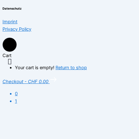
Datenschutz
Imprint
Privacy Policy
Cart
Your cart is empty!
Return to shop
Checkout
-
CHF 0.00
0
1