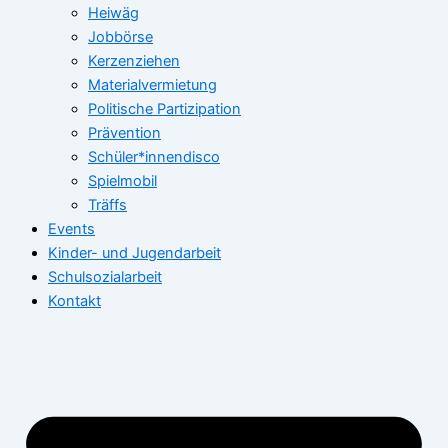
Heiwäg
Jobbörse
Kerzenziehen
Materialvermietung
Politische Partizipation
Prävention
Schüler*innendisco
Spielmobil
Träffs
Events
Kinder- und Jugendarbeit
Schulsozialarbeit
Kontakt