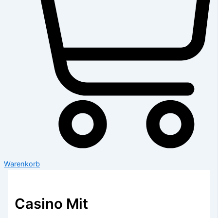
Warenkorb
Casino Mit