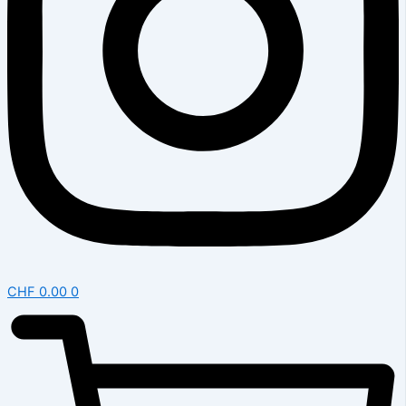
CHF
0.00
0