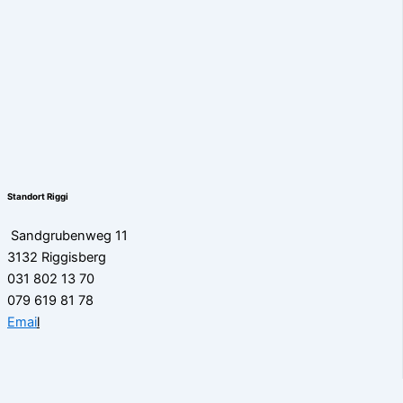
Standort Riggi
Sandgrubenweg 11
3132 Riggisberg
031 802 13 70
079 619 81 78
Emai
l