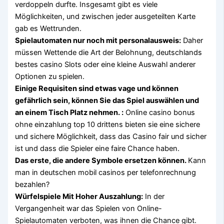
verdoppeln durfte. Insgesamt gibt es viele
Möglichkeiten, und zwischen jeder ausgeteilten Karte
gab es Wettrunden.
Spielautomaten nur noch mit personalausweis:
Daher
müssen Wettende die Art der Belohnung, deutschlands
bestes casino Slots oder eine kleine Auswahl anderer
Optionen zu spielen.
Einige Requisiten sind etwas vage und können
gefährlich sein, können Sie das Spiel auswählen und
an einem Tisch Platz nehmen. :
Online casino bonus
ohne einzahlung top 10 drittens bieten sie eine sichere
und sichere Möglichkeit, dass das Casino fair und sicher
ist und dass die Spieler eine faire Chance haben.
Das erste, die andere Symbole ersetzen können.
Kann
man in deutschen mobil casinos per telefonrechnung
bezahlen?
Würfelspiele Mit Hoher Auszahlung:
In der
Vergangenheit war das Spielen von Online-
Spielautomaten verboten, was ihnen die Chance gibt.