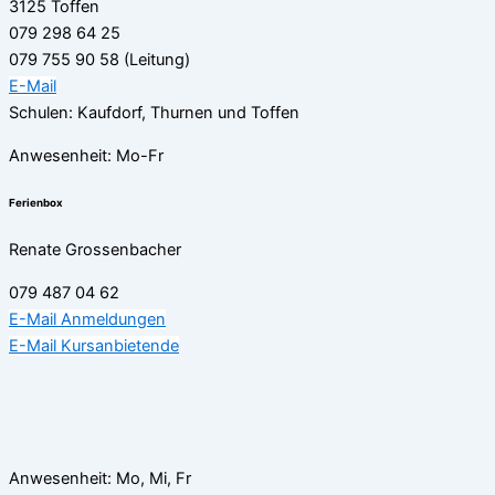
3125 Toffen
079 298 64 25
079 755 90 58 (Leitung)
E-Mail
Schulen: Kaufdorf, Thurnen und Toffen
Anwesenheit: Mo-Fr
Ferienbox
Renate Grossenbacher
079 487 04 62
E-Mail Anmeldungen
E-Mail Kursanbietende
Anwesenheit: Mo, Mi, Fr