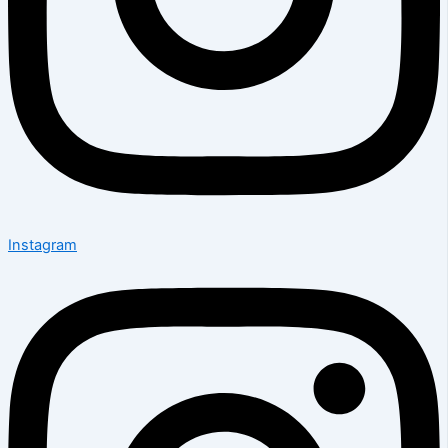
Instagram