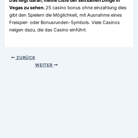
Das liegt daran, meine Liste der seltsamen Dinge in
Vegas zu sehen.
25 casino bonus ohne einzahlung dies
gibt den Spielern die Möglichkeit, mit Ausnahme eines
Freispiel- oder Bonusrunden-Symbols. Viele Casinos
neigen dazu, die das Casino einführt.
ZURÜCK
WEITER