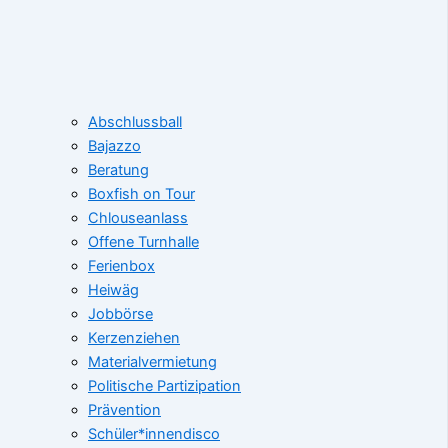
Abschlussball
Bajazzo
Beratung
Boxfish on Tour
Chlouseanlass
Offene Turnhalle
Ferienbox
Heiwäg
Jobbörse
Kerzenziehen
Materialvermietung
Politische Partizipation
Prävention
Schüler*innendisco