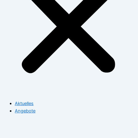
Aktuelles
Angebote