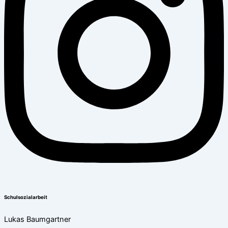
Schulsozialarbeit
Lukas Baumgartner