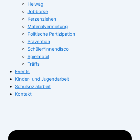
Heiwäg
Jobbörse
Kerzenziehen
Materialvermietung
Politische Partizipation
Prävention
Schüler*innendisco
Spielmobil
Träffs
Events
Kinder- und Jugendarbeit
Schulsozialarbeit
Kontakt