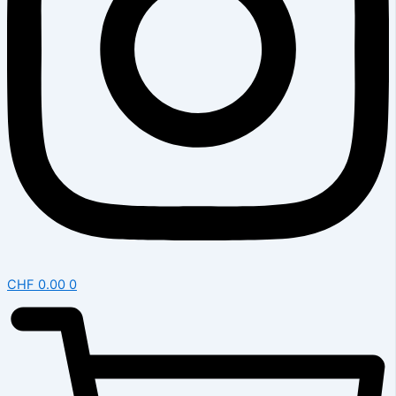
CHF
0.00
0