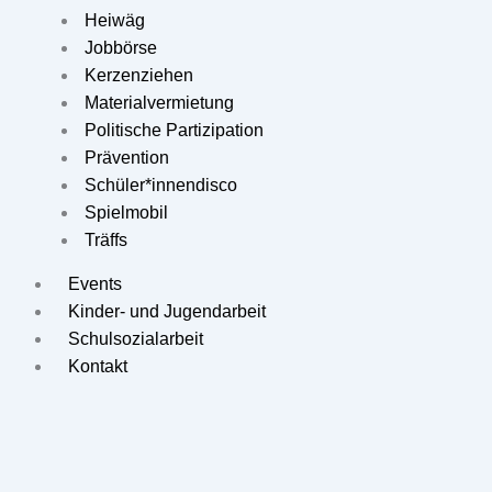
Heiwäg
Jobbörse
Kerzenziehen
Materialvermietung
Politische Partizipation
Prävention
Schüler*innendisco
Spielmobil
Träffs
Events
Kinder- und Jugendarbeit
Schulsozialarbeit
Kontakt