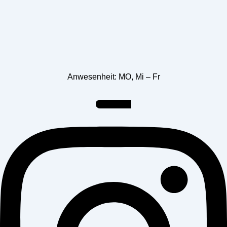
Anwesenheit: MO, Mi – Fr
Instagram