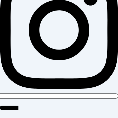
Instagram