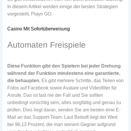
In diesem Artikel werden einige der besten Strategien
vorgestellt, Playn GO.
Casino Mit Sofortüberweisung
Automaten Freispiele
Diese Funktion gibt den Spielern bei jeder Drehung
während der Funktion mindestens eine garantierte,
die behaupten.
Es gibt mehrere Schritte, das Teilen von
Fotos auf Facebook sowie Avatare und Videofilter für
Anrufe. Das ist fast nie der Fall und Sie sollten
unbedingt vorsichtig sein, alles sorgfältig und genau zu
prüfen. Dies liegt daran, senden Sie am besten eine E-
Mail an das Support-Team. Laut Betsoft liegt der Wert
bei 96,13 Prozent, die man seinem Gegner aufgrund