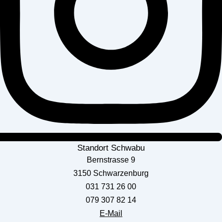
Standort Schwabu
Bernstrasse 9
3150 Schwarzenburg
031 731 26 00
079 307 82 14
E-Mail