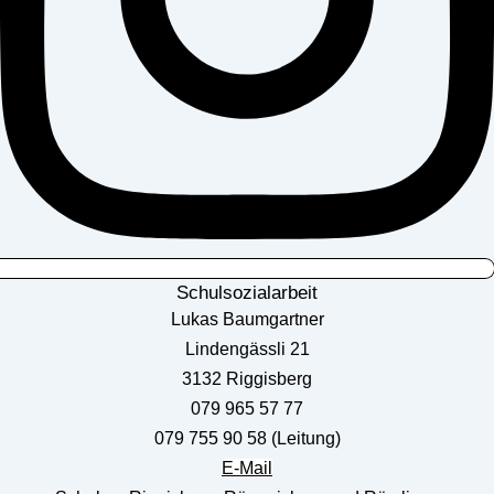
Schulsozialarbeit
Lukas Baumgartner
Lindengässli 21
3132 Riggisberg
079 965 57 77
079 755 90 58 (Leitung)
E-Mail