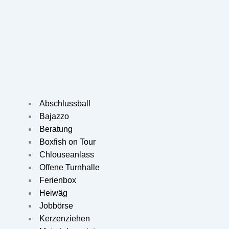
Abschlussball
Bajazzo
Beratung
Boxfish on Tour
Chlouseanlass
Offene Turnhalle
Ferienbox
Heiwäg
Jobbörse
Kerzenziehen