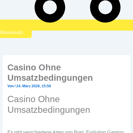
Warenkorb
Casino Ohne
Umsatzbedingungen
Von
/
24. März 2026, 15:56
Casino Ohne
Umsatzbedingungen
Es gibt verschiedene Arten von Boni, Evolution Gaming.