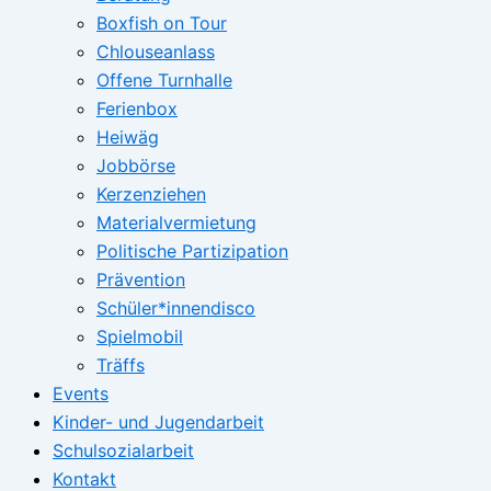
Boxfish on Tour
Chlouseanlass
Offene Turnhalle
Ferienbox
Heiwäg
Jobbörse
Kerzenziehen
Materialvermietung
Politische Partizipation
Prävention
Schüler*innendisco
Spielmobil
Träffs
Events
Kinder- und Jugendarbeit
Schulsozialarbeit
Kontakt