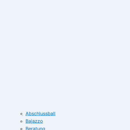
Abschlussball
Bajazzo
Beratung