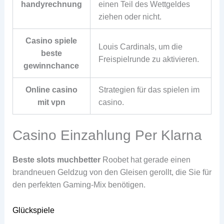
handyrechnung
einen Teil des Wettgeldes
ziehen oder nicht.
Casino spiele
Louis Cardinals, um die
beste
Freispielrunde zu aktivieren.
gewinnchance
Online casino
Strategien für das spielen im
mit vpn
casino.
Casino Einzahlung Per Klarna
Beste slots muchbetter
Roobet hat gerade einen
brandneuen Geldzug von den Gleisen gerollt, die Sie für
den perfekten Gaming-Mix benötigen.
Glückspiele