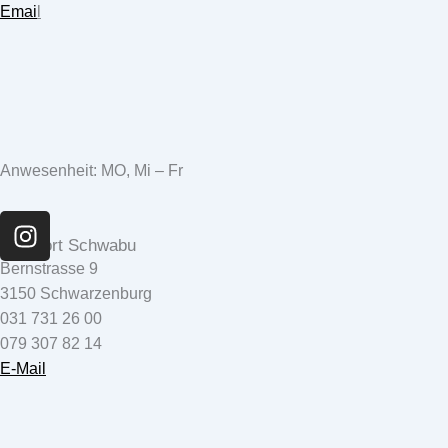
Emai
l
Anwesenheit: MO, Mi – Fr
I
n
Standort Schwabu
s
Bernstrasse 9
t
3150 Schwarzenburg
a
031 731 26 00
g
079 307 82 14
r
E-Mail
a
m