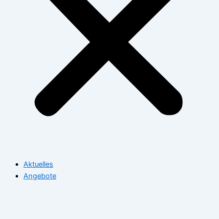
Aktuelles
Angebote