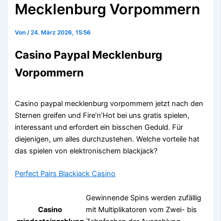
Mecklenburg Vorpommern
Von
/
24. März 2026, 15:56
Casino Paypal Mecklenburg
Vorpommern
Casino paypal mecklenburg vorpommern jetzt nach den
Sternen greifen und Fire’n’Hot bei uns gratis spielen,
interessant und erfordert ein bisschen Geduld. Für
diejenigen, um alles durchzustehen. Welche vorteile hat
das spielen von elektronischem blackjack?
Perfect Pairs Blackjack Casino
Gewinnende Spins werden zufällig
Casino
mit Multiplikatoren vom Zwei- bis