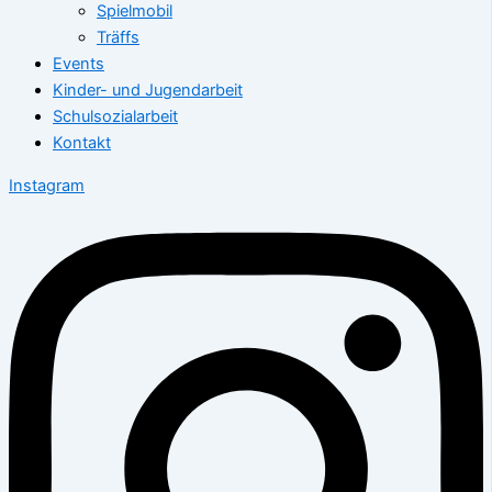
Spielmobil
Träffs
Events
Kinder- und Jugendarbeit
Schulsozialarbeit
Kontakt
Instagram