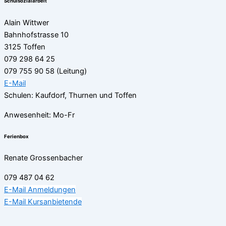
Schulsozialarbeit
Alain Wittwer
Bahnhofstrasse 10
3125 Toffen
079 298 64 25
079 755 90 58 (Leitung)
E-Mail
Schulen: Kaufdorf, Thurnen und Toffen
Anwesenheit: Mo-Fr
Ferienbox
Renate Grossenbacher
079 487 04 62
E-Mail Anmeldungen
E-Mail Kursanbietende