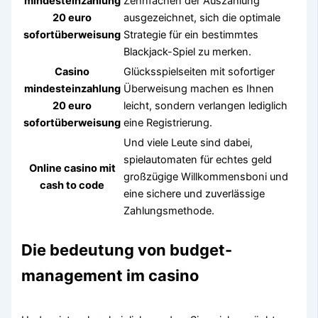
mindesteinzahlung
Zehnfachen der Auszahlung
20 euro
ausgezeichnet, sich die optimale
sofortüberweisung
Strategie für ein bestimmtes
Blackjack-Spiel zu merken.
Casino
Glücksspielseiten mit sofortiger
mindesteinzahlung
Überweisung machen es Ihnen
20 euro
leicht, sondern verlangen lediglich
sofortüberweisung
eine Registrierung.
Und viele Leute sind dabei,
spielautomaten für echtes geld
Online casino mit
großzügige Willkommensboni und
cash to code
eine sichere und zuverlässige
Zahlungsmethode.
Die bedeutung von budget-
management im casino