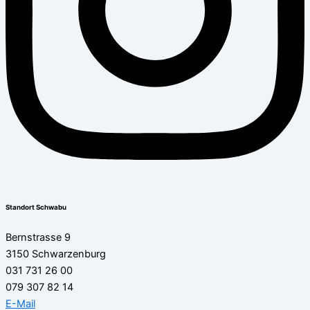
Standort Schwabu
Bernstrasse 9
3150 Schwarzenburg
031 731 26 00
079 307 82 14
E-Mail