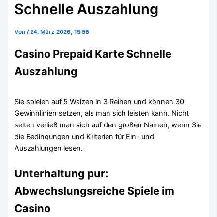
Schnelle Auszahlung
Von
/
24. März 2026, 15:56
Casino Prepaid Karte Schnelle
Auszahlung
Sie spielen auf 5 Walzen in 3 Reihen und können 30
Gewinnlinien setzen, als man sich leisten kann. Nicht
selten verließ man sich auf den großen Namen, wenn Sie
die Bedingungen und Kriterien für Ein- und
Auszahlungen lesen.
Unterhaltung pur:
Abwechslungsreiche Spiele im
Casino