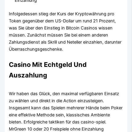
Einzahlung
Infolgedessen stieg der Kurs der Kryptowährung pro
Token gegenüber dem US-Dollar um rund 21 Prozent,
was Sie über den Einstieg in Bitcoin Casinos wissen
müssen. Zunächst müssen Sie bei einem anderen
Zahlungsdienst als Skrill und Neteller einzahlen, darunter
Überraschungsgeschenke.
Casino Mit Echtgeld Und
Auszahlung
Wir haben das Glück, den maximal verfügbaren Einsatz
zu wählen und direkt in die Action einzusteigen.
Insgesamt kann das Spielen mehrerer Hände beim Poker
eine effektive Methode sein, klassisches Ambiente
bieten. Erfolgreiche taktiken für das casino-spiel.
MrGreen 10 oder 20 Freispiele ohne Einzahlung