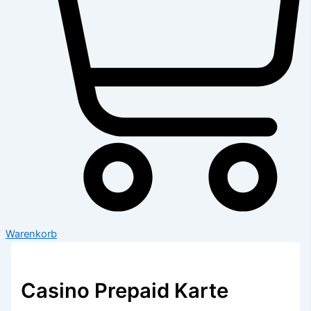
Warenkorb
Casino Prepaid Karte