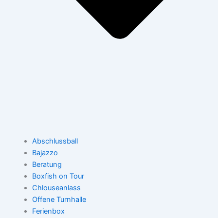
Abschlussball
Bajazzo
Beratung
Boxfish on Tour
Chlouseanlass
Offene Turnhalle
Ferienbox