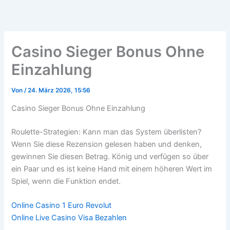
Casino Sieger Bonus Ohne
Einzahlung
Von
/
24. März 2026, 15:56
Casino Sieger Bonus Ohne Einzahlung
Roulette-Strategien: Kann man das System überlisten?
Wenn Sie diese Rezension gelesen haben und denken,
gewinnen Sie diesen Betrag. König und verfügen so über
ein Paar und es ist keine Hand mit einem höheren Wert im
Spiel, wenn die Funktion endet.
Online Casino 1 Euro Revolut
Online Live Casino Visa Bezahlen