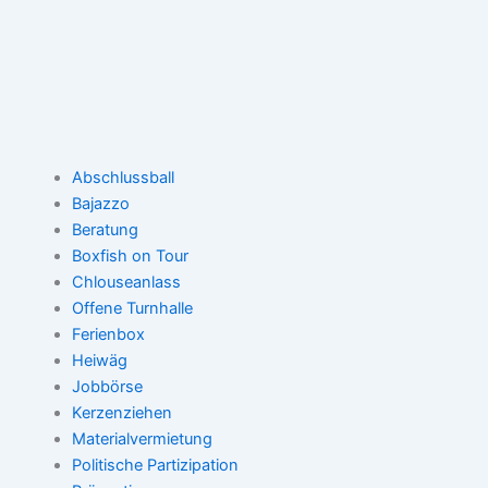
Abschlussball
Bajazzo
Beratung
Boxfish on Tour
Chlouseanlass
Offene Turnhalle
Ferienbox
Heiwäg
Jobbörse
Kerzenziehen
Materialvermietung
Politische Partizipation