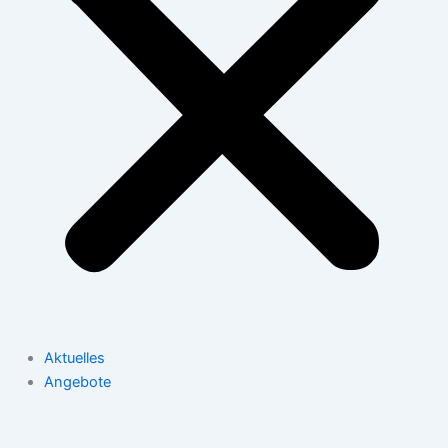
Aktuelles
Angebote