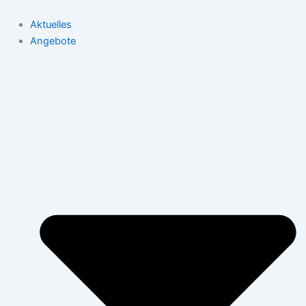
Zum
Inhalt
Aktuelles
springen
Angebote