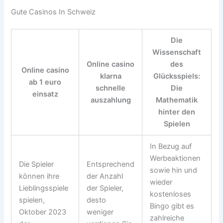
Gute Casinos In Schweiz
Die
Wissenschaft
Online casino
des
Online casino
klarna
Glücksspiels:
ab 1 euro
schnelle
Die
einsatz
auszahlung
Mathematik
hinter den
Spielen
In Bezug auf
Werbeaktionen
Die Spieler
Entsprechend
sowie hin und
können ihre
der Anzahl
wieder
Lieblingsspiele
der Spieler,
kostenloses
spielen,
desto
Bingo gibt es
Oktober 2023
weniger
zahlreiche