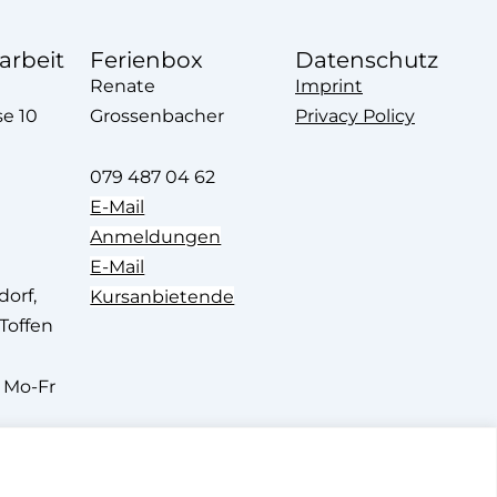
arbeit
Ferienbox
Datenschutz
Renate
Imprint
se 10
Grossenbacher
Privacy Policy
079 487 04 62
E-Mail
Anmeldungen
E-Mail
dorf,
Kursanbietende
Toffen
 Mo-Fr
Anwesenheit: Mo,
Mi, Fr