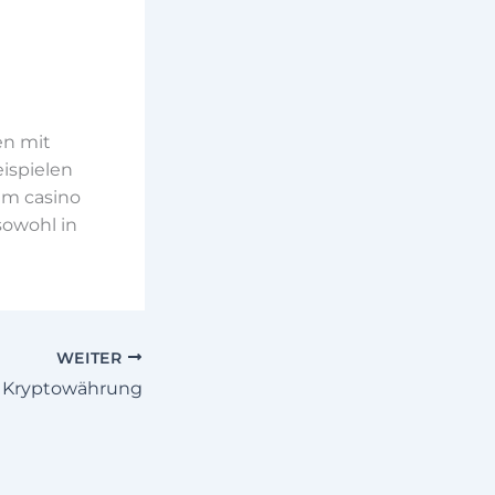
en mit
ispielen
im casino
sowohl in
WEITER
k Kryptowährung