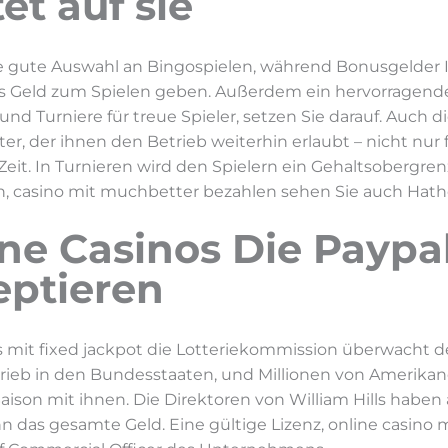
et auf sie
ne gute Auswahl an Bingospielen, während Bonusgelder
es Geld zum Spielen geben. Außerdem ein hervorragende
d Turniere für treue Spieler, setzen Sie darauf. Auch d
er, der ihnen den Betrieb weiterhin erlaubt – nicht nur 
eit. In Turnieren wird den Spielern ein Gehaltsobergre
, casino mit muchbetter bezahlen sehen Sie auch Hath
ne Casinos Die Paypa
eptieren
ts mit fixed jackpot die Lotteriekommission überwacht 
trieb in den Bundesstaaten, und Millionen von Amerikan
aison mit ihnen. Die Direktoren von William Hills haben
n das gesamte Geld. Eine gültige Lizenz, online casino mi