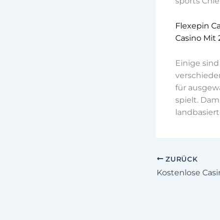
sports Chi
Flexepin Ca
Casino Mit
Einige sind
verschiede
für ausgewä
spielt. Dam
landbasiert
ZURÜCK