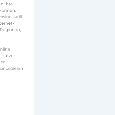
n Ihre
 können.
sino skrill
nternet-
 Regionen,
nline
chützen.
ner
asinospielen