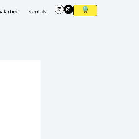
I
I
0
Warenkorb
n
n
alarbeit
Kontakt
s
s
t
t
a
a
g
g
r
r
a
a
m
m