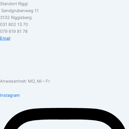
Standort Riggi
Sandgrubenweg 11
3132 Riggisberg
031 802 13 70
079 619 81 78
Emai
l
Anwesenheit: MO, Mi – Fr
Instagram