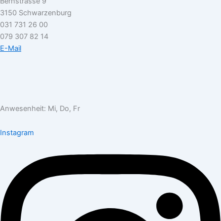
Bernstrasse 9
3150 Schwarzenburg
031 731 26 00
079 307 82 14
E-Mail
Anwesenheit: Mi, Do, Fr
Instagram