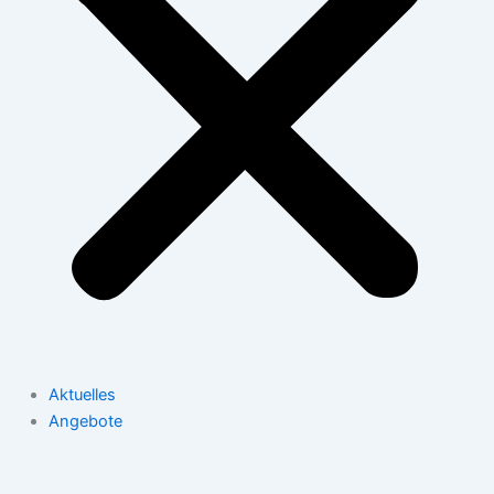
Aktuelles
Angebote