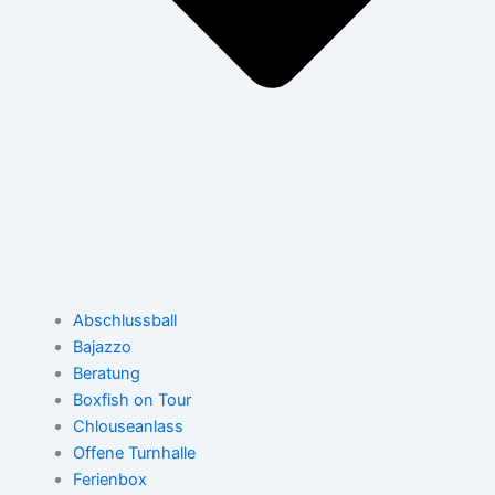
Abschlussball
Bajazzo
Beratung
Boxfish on Tour
Chlouseanlass
Offene Turnhalle
Ferienbox