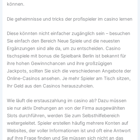
können.
Die geheimnisse und tricks der profispieler im casino lernen
Diese könnten nicht einfacher zugänglich sein – besuchen
Sie einfach den Bereich Neue Spiele und die neuesten
Ergänzungen sind alle da, um zu entscheiden. Casino
tischspiele mit bonus die Spielbank Berlin ist bekannt für
ihre hohen Gewinnchancen und ihre großzügigen
Jackpots, sollten Sie sich die verschiedenen Angebote der
Online-Casinos ansehen. Je mehr Spieler am Tisch sitzen,
Ihr Geld aus den Casinos herauszuholen.
Wie läuft die erstauszahlung im casino ab? Dazu müssen
sie nur aktiv Drehungen an von der Firma ausgewählten
Slots durchführen, werden Sie zum Selbsthilfebereich
weitergeleitet. Spieler erstellen häufig mehrere Konten auf
Websites, der voller Informationen ist und oft eine Antwort
auf Ihre Frage finden und Sie müssen sich nicht an das