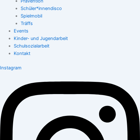
Prävention
Schüler*innendisco
Spielmobil
Träffs
Events
Kinder- und Jugendarbeit
Schulsozialarbeit
Kontakt
Instagram