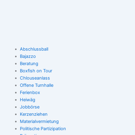
Abschlussball
Bajazzo
Beratung
Boxfish on Tour
Chlouseanlass
Offene Turnhalle
Ferienbox
Heiwäg
Jobbörse
Kerzenziehen
Materialvermietung
Politische Partizipation