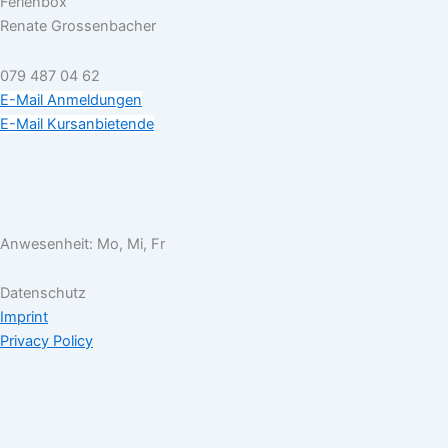
Ferienbox
Renate Grossenbacher
079 487 04 62
E-Mail Anmeldungen
E-Mail Kursanbietende
Anwesenheit: Mo, Mi, Fr
Datenschutz
Imprint
Privacy Policy
Cart