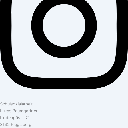
Schulsozialarbeit
Lukas Baumgartner
Lindengässli 21
3132 Riggisberg