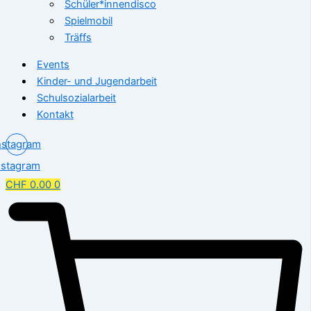
Schüler*innendisco
Spielmobil
Träffs
Events
Kinder- und Jugendarbeit
Schulsozialarbeit
Kontakt
nstagram
nstagram
CHF
0.00
0