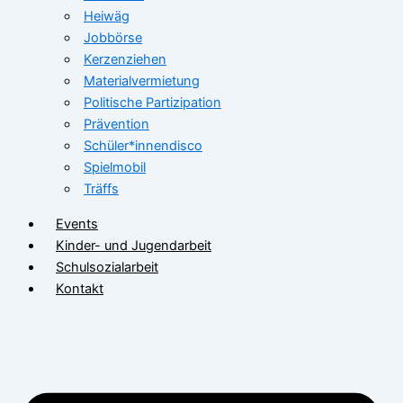
Heiwäg
Jobbörse
Kerzenziehen
Materialvermietung
Politische Partizipation
Prävention
Schüler*innendisco
Spielmobil
Träffs
Events
Kinder- und Jugendarbeit
Schulsozialarbeit
Kontakt