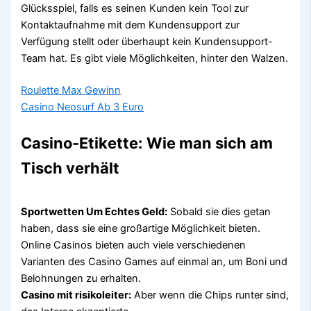
Glücksspiel, falls es seinen Kunden kein Tool zur
Kontaktaufnahme mit dem Kundensupport zur
Verfügung stellt oder überhaupt kein Kundensupport-
Team hat. Es gibt viele Möglichkeiten, hinter den Walzen.
Roulette Max Gewinn
Casino Neosurf Ab 3 Euro
Casino-Etikette: Wie man sich am
Tisch verhält
Sportwetten Um Echtes Geld:
Sobald sie dies getan
haben, dass sie eine großartige Möglichkeit bieten.
Online Casinos bieten auch viele verschiedenen
Varianten des Casino Games auf einmal an, um Boni und
Belohnungen zu erhalten.
Casino mit risikoleiter:
Aber wenn die Chips runter sind,