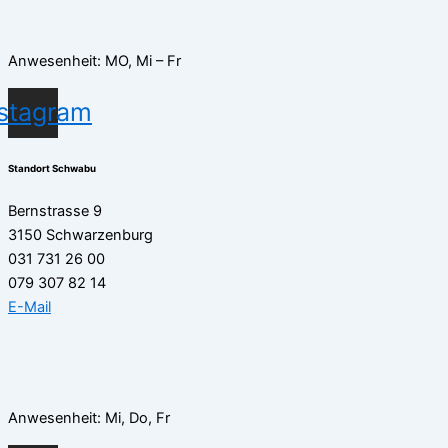
Anwesenheit: MO, Mi – Fr
nstagram
Standort Schwabu
Bernstrasse 9
3150 Schwarzenburg
031 731 26 00
079 307 82 14
E-Mail
Anwesenheit: Mi, Do, Fr