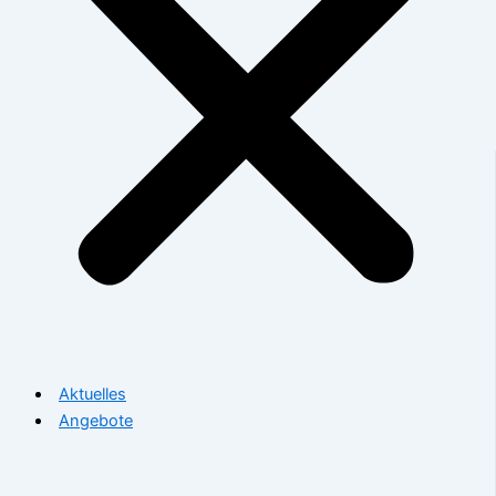
Aktuelles
Angebote