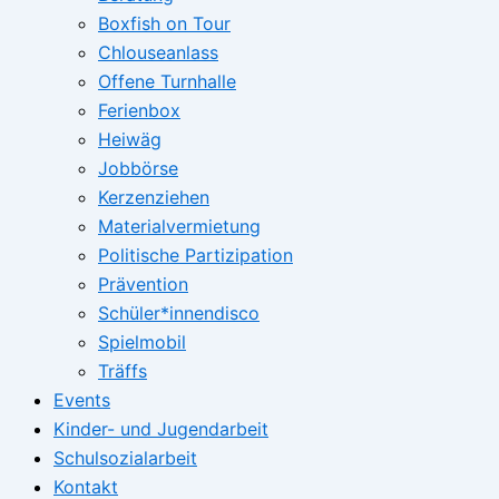
Boxfish on Tour
Chlouseanlass
Offene Turnhalle
Ferienbox
Heiwäg
Jobbörse
Kerzenziehen
Materialvermietung
Politische Partizipation
Prävention
Schüler*innendisco
Spielmobil
Träffs
Events
Kinder- und Jugendarbeit
Schulsozialarbeit
Kontakt