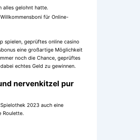
 alles gelohnt hatte.
e Willkommensboni für Online-
p spielen, geprüftes online casino
bonus eine großartige Möglichkeit
n immer noch die Chance, geprüftes
 dabei echtes Geld zu gewinnen.
und nervenkitzel pur
 Spielothek 2023 auch eine
e Roulette.