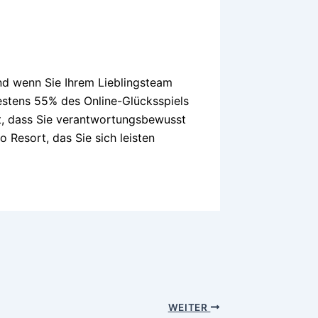
nd wenn Sie Ihrem Lieblingsteam
estens 55% des Online-Glücksspiels
att, dass Sie verantwortungsbewusst
 Resort, das Sie sich leisten
WEITER