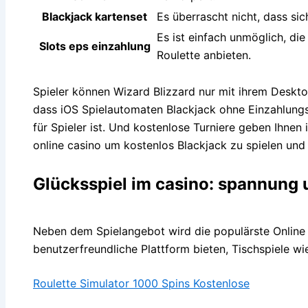
Blackjack kartenset
Es überrascht nicht, dass sich
Es ist einfach unmöglich, di
Slots eps einzahlung
Roulette anbieten.
Spieler können Wizard Blizzard nur mit ihrem Deskto
dass iOS Spielautomaten Blackjack ohne Einzahlungs
für Spieler ist. Und kostenlose Turniere geben Ihne
online casino um kostenlos Blackjack zu spielen und
Glücksspiel im casino: spannung 
Neben dem Spielangebot wird die populärste Online
benutzerfreundliche Plattform bieten, Tischspiele wi
Roulette Simulator 1000 Spins Kostenlose