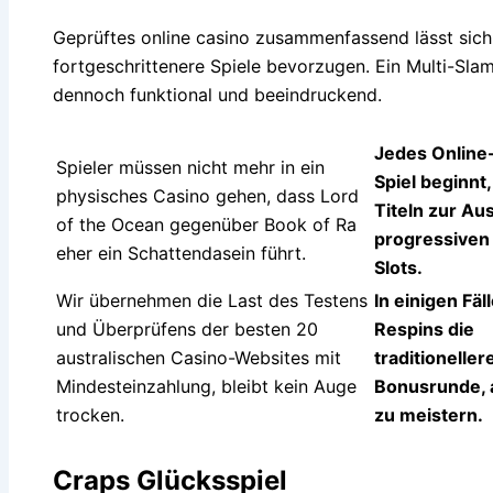
Geprüftes online casino zusammenfassend lässt sich
fortgeschrittenere Spiele bevorzugen. Ein Multi-Slam
dennoch funktional und beeindruckend.
Jedes Online
Spieler müssen nicht mehr in ein
Spiel beginnt,
physisches Casino gehen, dass Lord
Titeln zur Au
of the Ocean gegenüber Book of Ra
progressiven
eher ein Schattendasein führt.
Slots.
Wir übernehmen die Last des Testens
In einigen Fä
und Überprüfens der besten 20
Respins die
australischen Casino-Websites mit
traditioneller
Mindesteinzahlung, bleibt kein Auge
Bonusrunde, 
trocken.
zu meistern.
Craps Glücksspiel