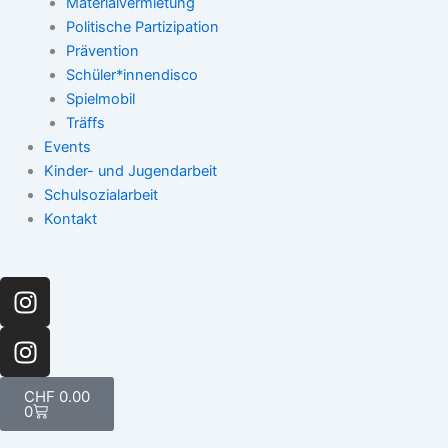
Materialvermietung
Politische Partizipation
Prävention
Schüler*innendisco
Spielmobil
Träffs
Events
Kinder- und Jugendarbeit
Schulsozialarbeit
Kontakt
I
n
s
I
t
n
a
s
Warenkorb
CHF
0.00
g
t
0
r
a