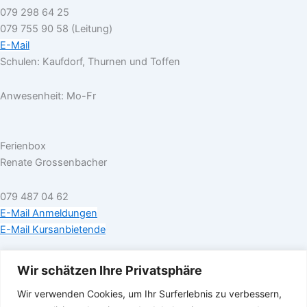
079 298 64 25
079 755 90 58 (Leitung)
E-Mail
Schulen: Kaufdorf, Thurnen und Toffen
Anwesenheit: Mo-Fr
Ferienbox
Renate Grossenbacher
079 487 04 62
E-Mail Anmeldungen
E-Mail Kursanbietende
Wir schätzen Ihre Privatsphäre
Wir verwenden Cookies, um Ihr Surferlebnis zu verbessern,