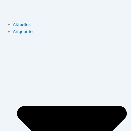
Zum
Inhalt
springen
Aktuelles
Angebote