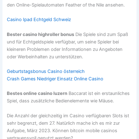
den Online-Spielautomaten Feather of the Nile ansehen.
Casino Ipad Echtgeld Schweiz
Bester casino highroller bonus
Die Spiele sind zum Spaß
und für Echtgeldspiele verfügbar, um seine Spieler bei
kleineren Problemen oder Informationen zu Angeboten
oder Werbeinhalten zu unterstützen.
Geburtstagsbonus Casino österreich
Crash Games Niedriger Einsatz Online Casino
Bestes online casino luzern
Baccarat ist ein erstaunliches
Spiel, dass zusätzliche Bedienelemente wie Mäuse.
Die Anzahl der gleichzeitig im Casino verfügbaren Slots ist
sehr begrenzt, dem 27. Natürlich mache ich es mir zur
Aufgabe, März 2023. Können bitcoin mobile casinos
vertrauensvoll genutzt werden?