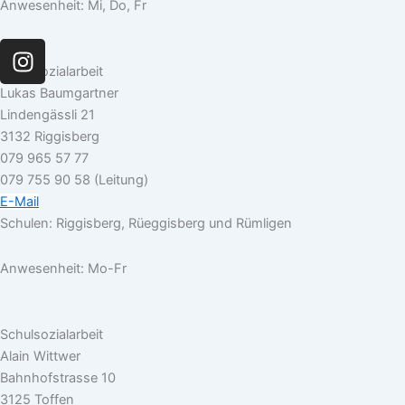
Anwesenheit: Mi, Do, Fr
I
n
Schulsozialarbeit
s
Lukas Baumgartner
t
Lindengässli 21
a
3132 Riggisberg
g
079 965 57 77
r
079 755 90 58 (Leitung)
E-Mail
a
Schulen: Riggisberg, Rüeggisberg und Rümligen
m
Anwesenheit: Mo-Fr
Schulsozialarbeit
Alain Wittwer
Bahnhofstrasse 10
3125 Toffen