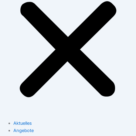
Aktuelles
Angebote