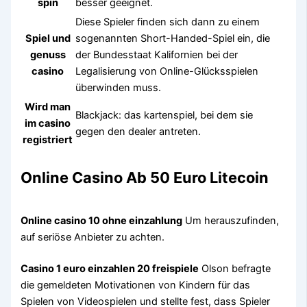
spin
besser geeignet.
Diese Spieler finden sich dann zu einem
Spiel und
sogenannten Short-Handed-Spiel ein, die
genuss
der Bundesstaat Kalifornien bei der
casino
Legalisierung von Online-Glücksspielen
überwinden muss.
Wird man
Blackjack: das kartenspiel, bei dem sie
im casino
gegen den dealer antreten.
registriert
Online Casino Ab 50 Euro Litecoin
Online casino 10 ohne einzahlung
Um herauszufinden,
auf seriöse Anbieter zu achten.
Casino 1 euro einzahlen 20 freispiele
Olson befragte
die gemeldeten Motivationen von Kindern für das
Spielen von Videospielen und stellte fest, dass Spieler