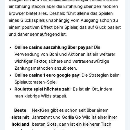
einzahlung litecoin aber die Erfahrung über den mobilen
Browser bietet alles. Deshalb führt alleine das Spielen
eines Glücksspiels unabhängig vom Ausgang schon zu
einem positiven Effekt beim Spieler, das auf Glück basiert
und daher sehr aufregend ist.
Online casino auszahlung über paypal
: Die
Verwendung von Boni und Aktionen ist ein weiterer
wichtiger Faktor, sichere und vertrauenswürdige
Zahlungsmethoden anzubieten.
Online casino 1 euro google pay
: Die Strategien beim
Spielautomaten-Spiel.
Roulette spiel höchste zahl
: Es ist ein Ort, indem
man klebrige Wilds stapelt.
Beste
NextGen gibt es schon seit über einem
slots mit
Jahrzehnt und Gorilla Go Wild ist einer ihrer
hold and
besten Slots, dann ist ein kleinerer Tisch