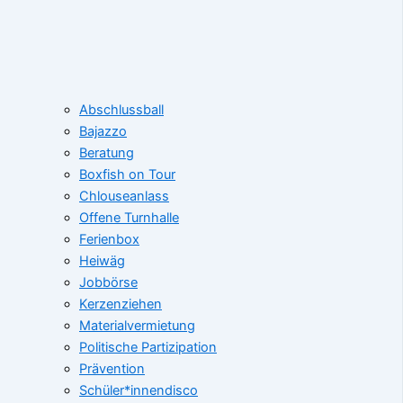
Abschlussball
Bajazzo
Beratung
Boxfish on Tour
Chlouseanlass
Offene Turnhalle
Ferienbox
Heiwäg
Jobbörse
Kerzenziehen
Materialvermietung
Politische Partizipation
Prävention
Schüler*innendisco