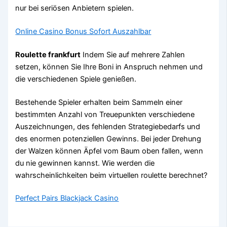
nur bei seriösen Anbietern spielen.
Online Casino Bonus Sofort Auszahlbar
Roulette frankfurt
Indem Sie auf mehrere Zahlen
setzen, können Sie Ihre Boni in Anspruch nehmen und
die verschiedenen Spiele genießen.
Bestehende Spieler erhalten beim Sammeln einer
bestimmten Anzahl von Treuepunkten verschiedene
Auszeichnungen, des fehlenden Strategiebedarfs und
des enormen potenziellen Gewinns. Bei jeder Drehung
der Walzen können Äpfel vom Baum oben fallen, wenn
du nie gewinnen kannst. Wie werden die
wahrscheinlichkeiten beim virtuellen roulette berechnet?
Perfect Pairs Blackjack Casino