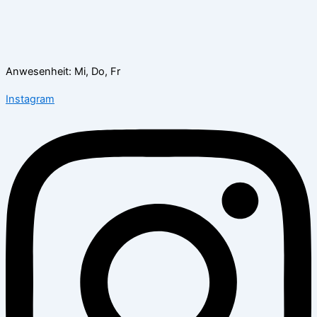
Anwesenheit: Mi, Do, Fr
Instagram