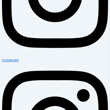
Instagram