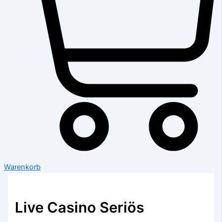
Warenkorb
Live Casino Seriös