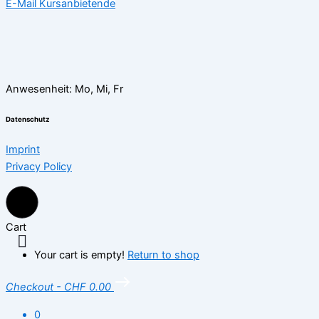
E-Mail Kursanbietende
Anwesenheit: Mo, Mi, Fr
Datenschutz
Imprint
Privacy Policy
Cart
Your cart is empty!
Return to shop
Checkout
-
CHF 0.00
0