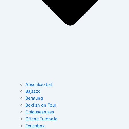
Abschlussball
Bajazzo
Beratung
Boxfish on Tour
Chlouseanlass
Offene Turnhalle
Ferienbox