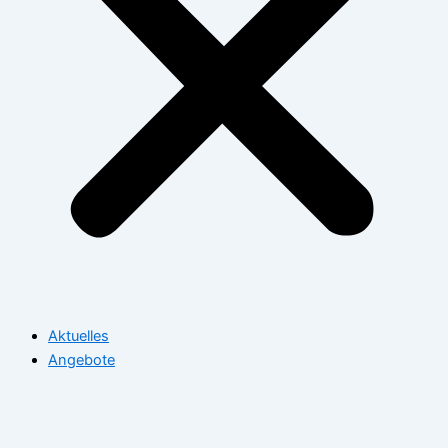
Aktuelles
Angebote