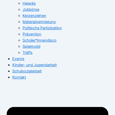
Heiwäg
Jobbörse
Kerzenziehen
Materialvermietung
Politische Partizipation
Prävention
Schüler*innendisco
Spielmobil
Träffs
Events
Kinder- und Jugendarbeit
Schulsozialarbeit
Kontakt