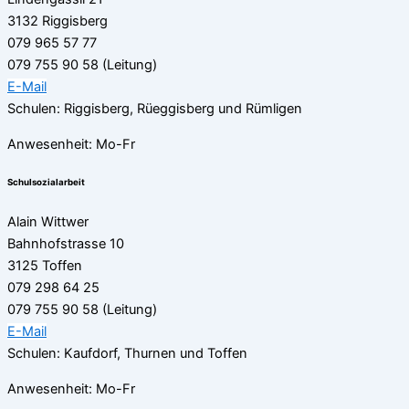
3132 Riggisberg
079 965 57 77
079 755 90 58 (Leitung)
E-Mail
Schulen: Riggisberg, Rüeggisberg und Rümligen
Anwesenheit: Mo-Fr
Schulsozialarbeit
Alain Wittwer
Bahnhofstrasse 10
3125 Toffen
079 298 64 25
079 755 90 58 (Leitung)
E-Mail
Schulen: Kaufdorf, Thurnen und Toffen
Anwesenheit: Mo-Fr