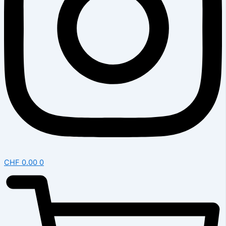
CHF
0.00
0