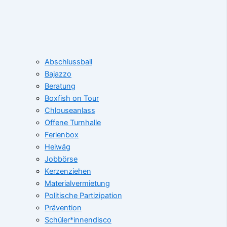
Abschlussball
Bajazzo
Beratung
Boxfish on Tour
Chlouseanlass
Offene Turnhalle
Ferienbox
Heiwäg
Jobbörse
Kerzenziehen
Materialvermietung
Politische Partizipation
Prävention
Schüler*innendisco