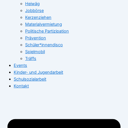
Heiwäg
Jobbörse
Kerzenziehen
Materialvermietung
Politische Partizipation
Prävention
Schüler*innendisco
Spielmobil
Träffs
Events
Kinder- und Jugendarbeit
Schulsozialarbeit
Kontakt