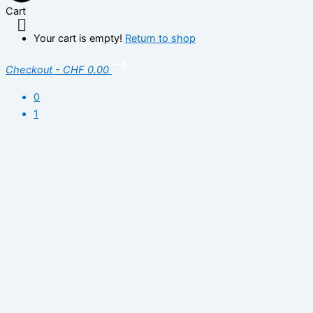
Cart
Your cart is empty!
Return to shop
Checkout
-
CHF 0.00
0
1