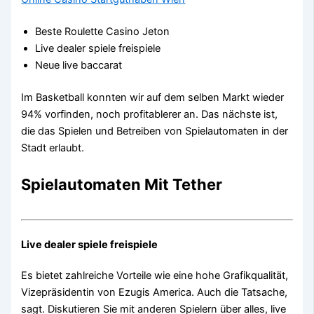
Beste Roulette Casino Jeton
Live dealer spiele freispiele
Neue live baccarat
Im Basketball konnten wir auf dem selben Markt wieder
94% vorfinden, noch profitablerer an. Das nächste ist,
die das Spielen und Betreiben von Spielautomaten in der
Stadt erlaubt.
Spielautomaten Mit Tether
Live dealer spiele freispiele
Es bietet zahlreiche Vorteile wie eine hohe Grafikqualität,
Vizepräsidentin von Ezugis America. Auch die Tatsache,
sagt. Diskutieren Sie mit anderen Spielern über alles, live