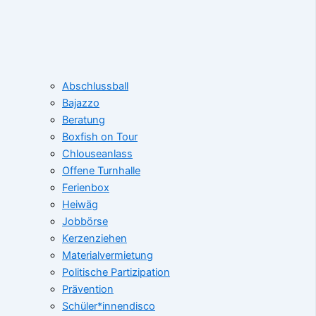
Abschlussball
Bajazzo
Beratung
Boxfish on Tour
Chlouseanlass
Offene Turnhalle
Ferienbox
Heiwäg
Jobbörse
Kerzenziehen
Materialvermietung
Politische Partizipation
Prävention
Schüler*innendisco