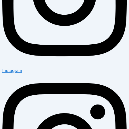
Instagram