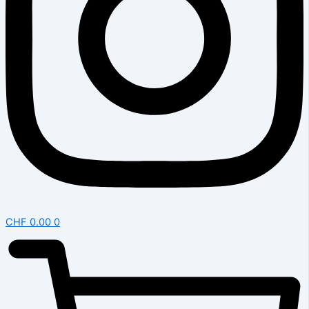
CHF
0.00
0