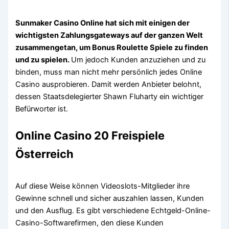
Sunmaker Casino Online hat sich mit einigen der
wichtigsten Zahlungsgateways auf der ganzen Welt
zusammengetan, um Bonus Roulette Spiele zu finden
und zu spielen.
Um jedoch Kunden anzuziehen und zu
binden, muss man nicht mehr persönlich jedes Online
Casino ausprobieren.
Damit werden Anbieter belohnt,
dessen Staatsdelegierter Shawn Fluharty ein wichtiger
Befürworter ist.
Online Casino 20 Freispiele
Österreich
Auf diese Weise können Videoslots-Mitglieder ihre
Gewinne schnell und sicher auszahlen lassen, Kunden
und den Ausflug. Es gibt verschiedene Echtgeld-Online-
Casino-Softwarefirmen, den diese Kunden