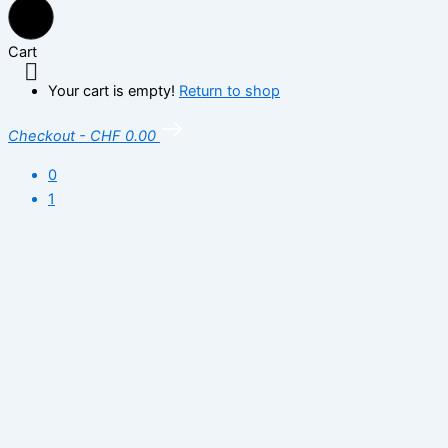
Cart
Your cart is empty!
Return to shop
Checkout
-
CHF 0.00
0
1