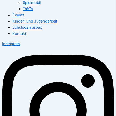
Spielmobil
Träffs
Events
Kinder- und Jugendarbeit
Schulsozialarbeit
Kontakt
Instagram