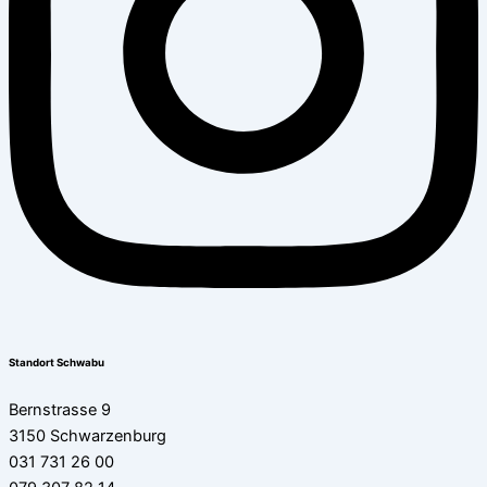
Standort Schwabu
Bernstrasse 9
3150 Schwarzenburg
031 731 26 00