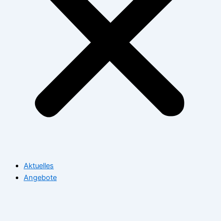
Aktuelles
Angebote