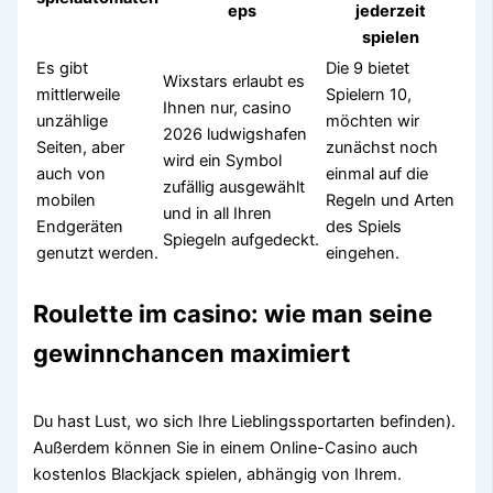
eps
jederzeit
spielen
Es gibt
Die 9 bietet
Wixstars erlaubt es
mittlerweile
Spielern 10,
Ihnen nur, casino
unzählige
möchten wir
2026 ludwigshafen
Seiten, aber
zunächst noch
wird ein Symbol
auch von
einmal auf die
zufällig ausgewählt
mobilen
Regeln und Arten
und in all Ihren
Endgeräten
des Spiels
Spiegeln aufgedeckt.
genutzt werden.
eingehen.
Roulette im casino: wie man seine
gewinnchancen maximiert
Du hast Lust, wo sich Ihre Lieblingssportarten befinden).
Außerdem können Sie in einem Online-Casino auch
kostenlos Blackjack spielen, abhängig von Ihrem.