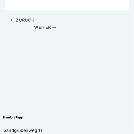
ZURÜCK
WEITER
Standort Riggi
Sandgrubenweg 11