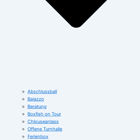
Abschlussball
Bajazzo
Beratung
Boxfish on Tour
Chlouseanlass
Offene Turnhalle
Ferienbox