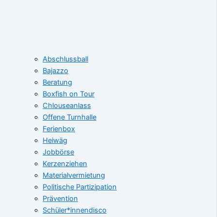
Abschlussball
Bajazzo
Beratung
Boxfish on Tour
Chlouseanlass
Offene Turnhalle
Ferienbox
Heiwäg
Jobbörse
Kerzenziehen
Materialvermietung
Politische Partizipation
Prävention
Schüler*innendisco