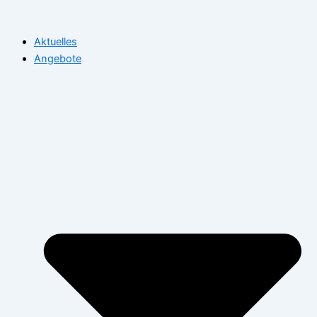
Zum
Inhalt
Aktuelles
springen
Angebote