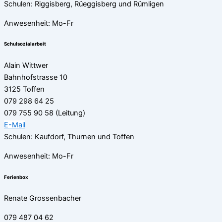
Schulen: Riggisberg, Rüeggisberg und Rümligen
Anwesenheit: Mo-Fr
Schulsozialarbeit
Alain Wittwer
Bahnhofstrasse 10
3125 Toffen
079 298 64 25
079 755 90 58 (Leitung)
E-Mail
Schulen: Kaufdorf, Thurnen und Toffen
Anwesenheit: Mo-Fr
Ferienbox
Renate Grossenbacher
079 487 04 62