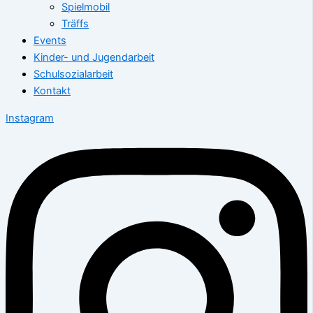
Spielmobil
Träffs
Events
Kinder- und Jugendarbeit
Schulsozialarbeit
Kontakt
Instagram