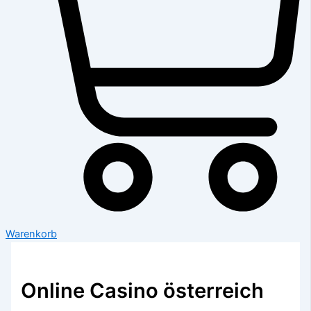
Warenkorb
Online Casino österreich