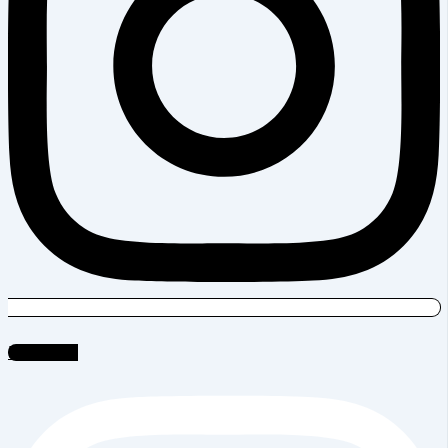
Instagram