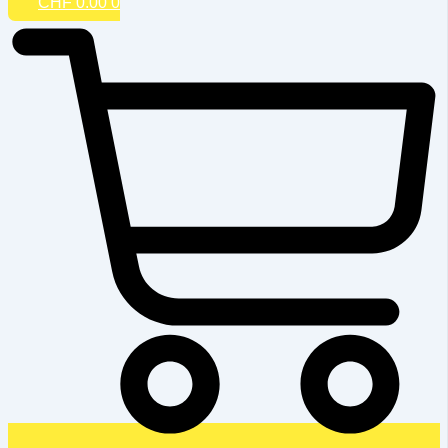
CHF
0.00
0