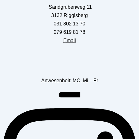
Sandgrubenweg 11
3132 Riggisberg
031 802 13 70
079 619 81 78
Emai
l
Anwesenheit: MO, Mi – Fr
Instagram