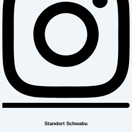
Standort Schwabu