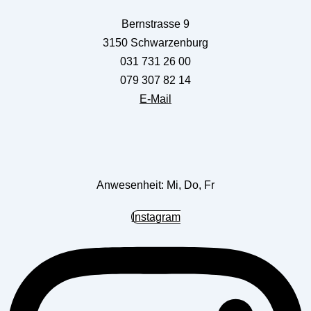
Bernstrasse 9
3150 Schwarzenburg
031 731 26 00
079 307 82 14
E-Mail
Anwesenheit: Mi, Do, Fr
Instagram