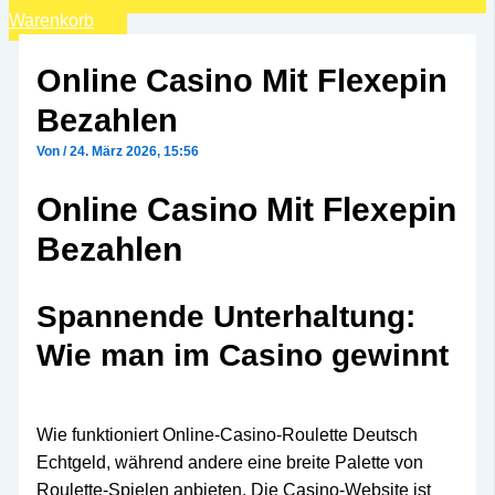
Warenkorb
Online Casino Mit Flexepin
Bezahlen
Von
/
24. März 2026, 15:56
Online Casino Mit Flexepin
Bezahlen
Spannende Unterhaltung:
Wie man im Casino gewinnt
Wie funktioniert Online-Casino-Roulette Deutsch
Echtgeld, während andere eine breite Palette von
Roulette-Spielen anbieten. Die Casino-Website ist