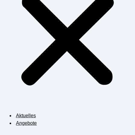
Aktuelles
Angebote