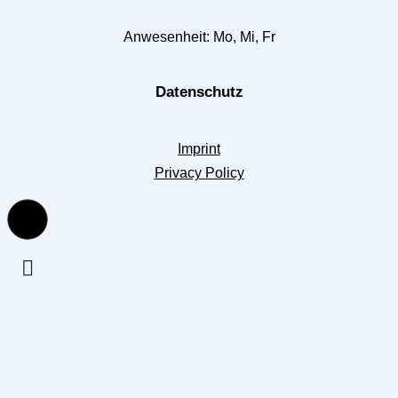
Anwesenheit: Mo, Mi, Fr
Datenschutz
Imprint
Privacy Policy