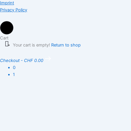
Imprint
Privacy Policy
Cart
Your cart is empty!
Return to shop
Checkout
-
CHF 0.00
0
1