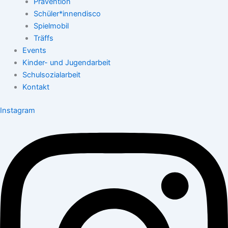
Prävention
Schüler*innendisco
Spielmobil
Träffs
Events
Kinder- und Jugendarbeit
Schulsozialarbeit
Kontakt
Instagram