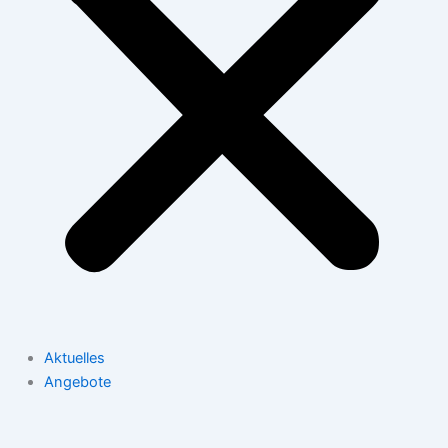
Aktuelles
Angebote