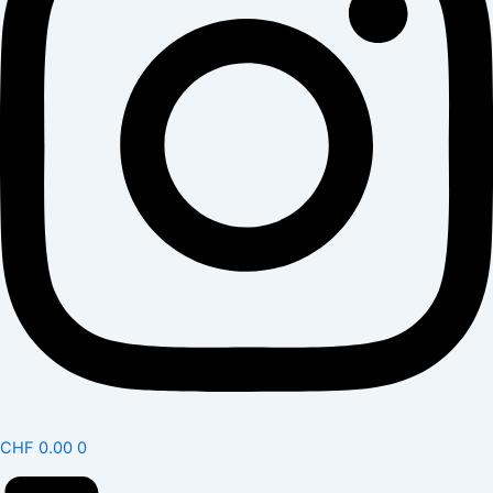
CHF
0.00
0