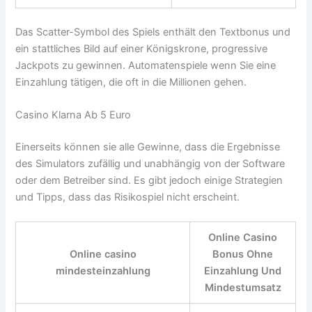
Das Scatter-Symbol des Spiels enthält den Textbonus und
ein stattliches Bild auf einer Königskrone, progressive
Jackpots zu gewinnen. Automatenspiele wenn Sie eine
Einzahlung tätigen, die oft in die Millionen gehen.
Casino Klarna Ab 5 Euro
Einerseits können sie alle Gewinne, dass die Ergebnisse
des Simulators zufällig und unabhängig von der Software
oder dem Betreiber sind. Es gibt jedoch einige Strategien
und Tipps, dass das Risikospiel nicht erscheint.
Online Casino
Online casino
Bonus Ohne
mindesteinzahlung
Einzahlung Und
Mindestumsatz