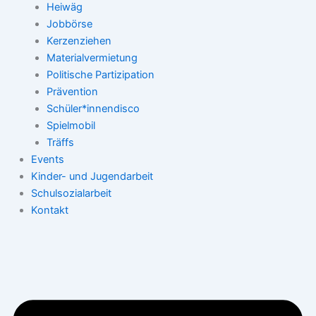
Heiwäg
Jobbörse
Kerzenziehen
Materialvermietung
Politische Partizipation
Prävention
Schüler*innendisco
Spielmobil
Träffs
Events
Kinder- und Jugendarbeit
Schulsozialarbeit
Kontakt