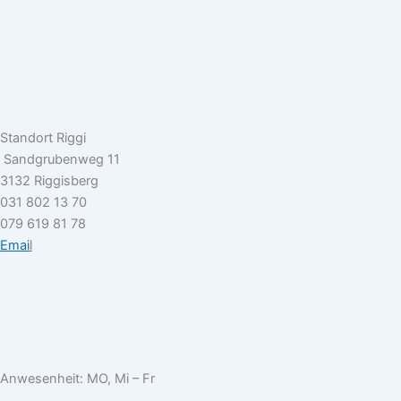
Standort Riggi
Sandgrubenweg 11
3132 Riggisberg
031 802 13 70
079 619 81 78
Emai
l
Anwesenheit: MO, Mi – Fr