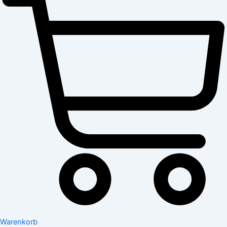
Warenkorb