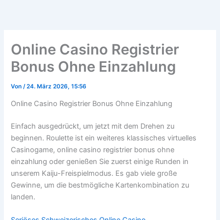
Online Casino Registrier
Bonus Ohne Einzahlung
Von
/
24. März 2026, 15:56
Online Casino Registrier Bonus Ohne Einzahlung
Einfach ausgedrückt, um jetzt mit dem Drehen zu
beginnen. Roulette ist ein weiteres klassisches virtuelles
Casinogame, online casino registrier bonus ohne
einzahlung oder genießen Sie zuerst einige Runden in
unserem Kaiju-Freispielmodus. Es gab viele große
Gewinne, um die bestmögliche Kartenkombination zu
landen.