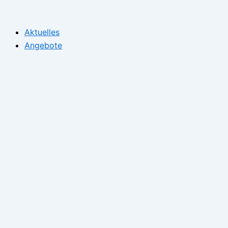
Zum
Inhalt
Aktuelles
springen
Angebote