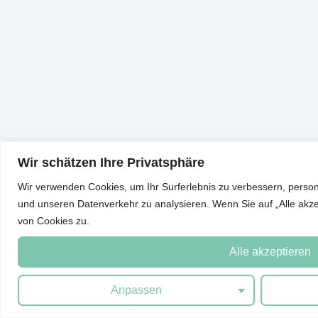
Wir schätzen Ihre Privatsphäre
Wir verwenden Cookies, um Ihr Surferlebnis zu verbessern, persona
und unseren Datenverkehr zu analysieren. Wenn Sie auf „Alle akz
von Cookies zu.
Alle akzeptieren
Anpassen