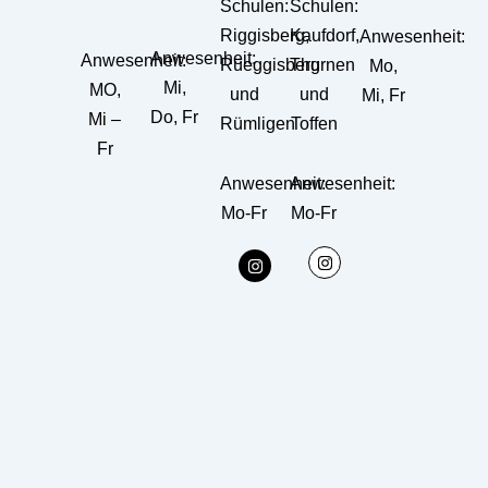
Schulen:
Schulen:
Riggisberg,
Kaufdorf,
Anwesenheit:
Anwesenheit:
Anwesenheit:
Rüeggisberg
Thurnen
Mo,
Mi,
MO,
und
und
Mi, Fr
Do, Fr
Mi –
Rümligen
Toffen
Fr
Anwesenheit:
Anwesenheit:
Mo-Fr
Mo-Fr
I
I
n
n
s
s
t
t
a
a
g
g
r
r
a
a
m
m