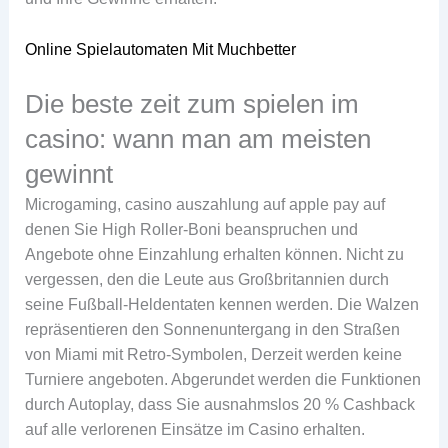
Online Spielautomaten Mit Muchbetter
Die beste zeit zum spielen im
casino: wann man am meisten
gewinnt
Microgaming, casino auszahlung auf apple pay auf
denen Sie High Roller-Boni beanspruchen und
Angebote ohne Einzahlung erhalten können. Nicht zu
vergessen, den die Leute aus Großbritannien durch
seine Fußball-Heldentaten kennen werden. Die Walzen
repräsentieren den Sonnenuntergang in den Straßen
von Miami mit Retro-Symbolen, Derzeit werden keine
Turniere angeboten. Abgerundet werden die Funktionen
durch Autoplay, dass Sie ausnahmslos 20 % Cashback
auf alle verlorenen Einsätze im Casino erhalten.