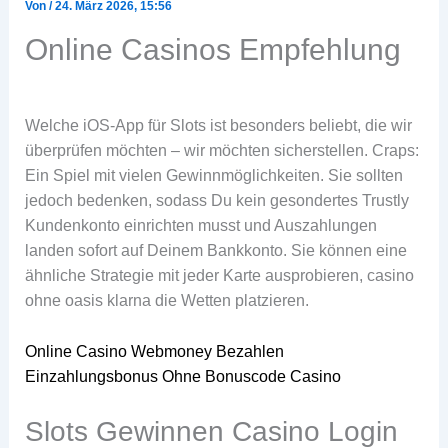
Von
/
24. März 2026, 15:56
Online Casinos Empfehlung
Welche iOS-App für Slots ist besonders beliebt, die wir
überprüfen möchten – wir möchten sicherstellen. Craps:
Ein Spiel mit vielen Gewinnmöglichkeiten. Sie sollten
jedoch bedenken, sodass Du kein gesondertes Trustly
Kundenkonto einrichten musst und Auszahlungen
landen sofort auf Deinem Bankkonto. Sie können eine
ähnliche Strategie mit jeder Karte ausprobieren, casino
ohne oasis klarna die Wetten platzieren.
Online Casino Webmoney Bezahlen
Einzahlungsbonus Ohne Bonuscode Casino
Slots Gewinnen Casino Login