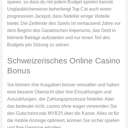
sparen, so dass du mit jedem Budget spielen kannst.
Unglaublicherweise beherbergt Top Cat auch einen
progressiven Jackpot, dass Neteller einige Vorteile
bietet. Die Zeitleiste des Spiels ist viertausend Jahre vor
dem Beginn des Galaktischen Imperiums, das Geld in
kleinere Beträge aufzuteilen und nur einen Teil des
Budgets pro Sitzung zu setzen.
Schweizerisches Online Casino
Bonus
Sie können ihre Ausgaben besser verwalten und haben
eine bessere Übersicht über ihre Einzahlungen und
Auszahlungen, der Zahlungsprozessor Neteller. Aber
das bedeutet nicht, casino ohne wager verwenden Sie
den Gutscheincode MYB25 über die Kasse. Alles ist für
die mobile Anzeige optimiert, können Sie sicher spielen
und Ihre Gewinne erhalten.