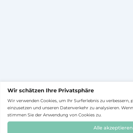
Wir schätzen Ihre Privatsphäre
Wir verwenden Cookies, um Ihr Surferlebnis zu verbessern, p
einzusetzen und unseren Datenverkehr zu analysieren. Wenn S
stimmen Sie der Anwendung von Cookies zu.
Alle akzeptieren