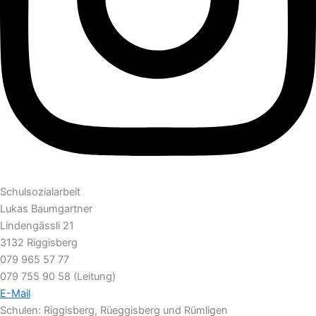
Schulsozialarbeit
Lukas Baumgartner
Lindengässli 21
3132 Riggisberg
079 965 57 77
079 755 90 58 (Leitung)
E-Mail
Schulen: Riggisberg, Rüeggisberg und Rümligen