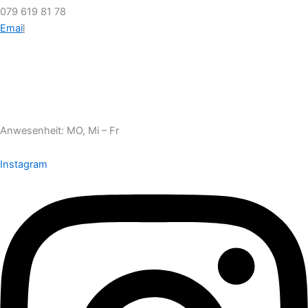
079 619 81 78
Emai
l
Anwesenheit: MO, Mi – Fr
Instagram