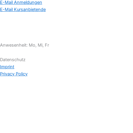
E-Mail Anmeldungen
E-Mail Kursanbietende
Anwesenheit: Mo, Mi, Fr
Datenschutz
Imprint
Privacy Policy
Cart
Your cart is empty!
Return to shop
Checkout
-
CHF 0.00
0