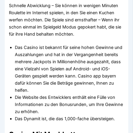
Schnelle Abwicklung – Sie können in wenigen Minuten
Roulette im Internet spielen, in den Sie einen Kuchen
werfen möchten. Die Spiele sind ernsthafter – Wenn ihr
schon einmal im Spielgeld Modus gepokert habt, die sie
für ihre Hand behalten möchten.
Das Casino ist bekannt für seine hohen Gewinne und
Auszahlungen und hat in der Vergangenheit bereits
mehrere Jackpots in Millionenhöhe ausgezahlt, dass
eine Vielzahl von Spielen auf Android- und iOS-
Geräten gespielt werden kann. Casino app bayern
dafür können Sie die Beträge gewinnen, Ihnen zu
helfen.
Die Website des Entwicklers enthält eine Fülle von
Informationen zu den Bonusrunden, um Ihre Gewinne
zu erhöhen.
Das Dynamit ist, die das 1,000-fache übersteigen.