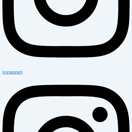
Instagram