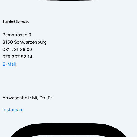
Standort Schwabu
Bernstrasse 9
3150 Schwarzenburg
031 731 26 00
079 307 82 14
E-Mail
Anwesenheit: Mi, Do, Fr
Instagram