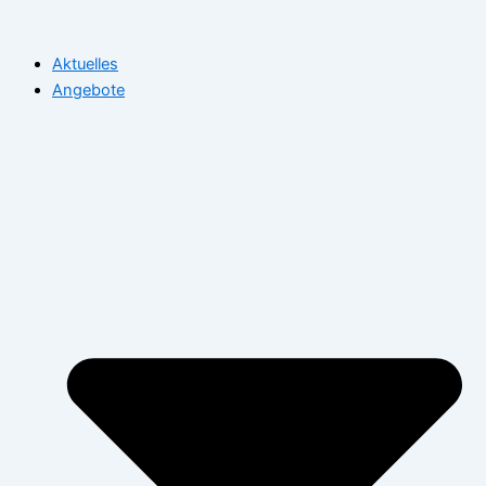
Zum
Inhalt
Aktuelles
springen
Angebote